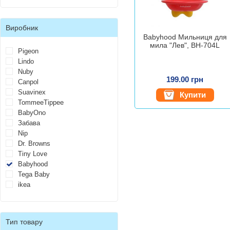
Виробник
Babyhood Мильниця для
мила "Лев", BH-704L
Pigeon
Lindo
Nuby
199.00 грн
Canpol
Suavinex
Купити
TommeeTippee
BabyOno
Забава
Nip
Dr. Browns
Tiny Love
Babyhood
Tega Baby
ikea
Тип товару