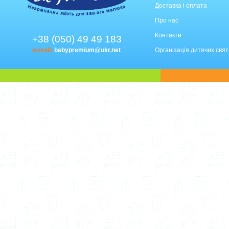
Доставка і оплата
Про нас
Контакти
+38 (050) 49 49 183
e-mail:
babypremium@ukr.net
Організація дитячих свят