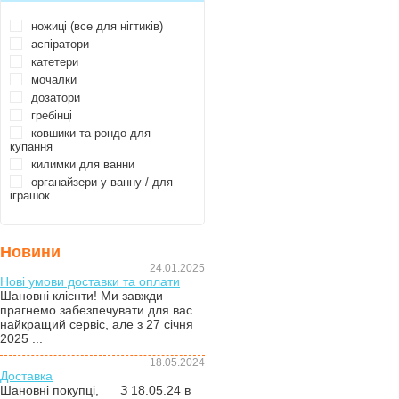
ножиці (все для нігтиків)
аспіратори
катетери
мочалки
дозатори
гребінці
ковшики та рондо для
купання
килимки для ванни
органайзери у ванну / для
іграшок
Новини
24.01.2025
Нові умови доставки та оплати
Шановні клієнти! Ми завжди
прагнемо забезпечувати для вас
найкращий сервіс, але з 27 січня
2025 ...
18.05.2024
Доставка
Шановні покупці, З 18.05.24 в