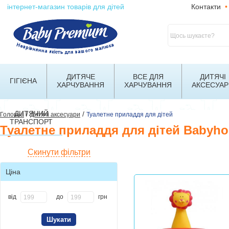
інтернет-магазин товарів для дітей
Контакти
•
ДИТЯЧЕ
ВСЕ ДЛЯ
ДИТЯЧІ
ГІГІЄНА
ХАРЧУВАННЯ
ХАРЧУВАННЯ
АКСЕСУАР
ДИТЯЧИЙ
/
/
Головна
Дитячі аксесуари
Туалетне приладдя для дітей
ТРАНСПОРТ
Туалетне приладдя для дітей Babyh
Скинути фільтри
Ціна
від
до
грн