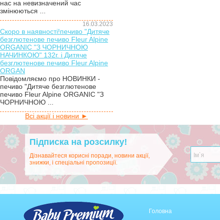
нас на невизначений час
змінюються ...
16.03.2023
Скоро в наявності!печиво "Дитяче
безглютенове печиво Fleur Alpine
ORGANIC "З ЧОРНИЧНОЮ
НАЧИНКОЮ" 132г. і Дитяче
безглютенове печиво Fleur Alpine
ORGAN
Повідомляємо про НОВИНКИ -
печиво "Дитяче безглютенове
печиво Fleur Alpine ORGANIC "З
ЧОРНИЧНОЮ ...
Всі акції і новини ►
Підписка на розсилку!
Дізнавайтеся корисні поради, новини акції,
знижки, і спеціальні пропозиції.
Головна