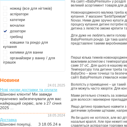
На сайті «BabyPremium» у розділі 
великий асортимент товарів для ді
ножиці (все для нігтиків)
Новонародженого малюка треба куп
аспіратори
купання. У магазині "БебіПреміум"
катетери
Novax. Ними дуже зручно купати ді
процесу купання дитині потрібні іг
мочалки
дитина з легкістю зможе кріпити т
дозатори
Діти дуже не люблять мити голову 
гребінці
BabyPremium рондо. Це така шапоч
ковшики та рондо для
представлені такими виробниками: 
купання
килимки для ванни
Перші кілька тижнів новонароджені
органайзери у ванну / для
важливим аспектом є температура 
іграшок
саме 37 оС. Для цього в нашому м
Температуру тіла дитини треба та
BabyOno – вони точніші та безпечн
сайті BabyPremium з'явилася новин
Новини
Вологість у приміщенні – це такий
24.01.2025
діти можуть часто хворіти. Для ко
Нові умови доставки та оплати
Шановні клієнти! Ми завжди
Мами ретельно стежать за зовнішні
прагнемо забезпечувати для вас
для волосся і манікюрне приладдя (
найкращий сервіс, але з 27 січня
Якщо дитино правильно навчити з 
2025 ...
дитячими зубними щітками, наприк
18.05.2024
Як би цього не хотілося, але всі д
Доставка
назальні краплі. Але при нежиті н
Шановні покупці, З 18.05.24 в
славляться аспіратори торгових ма