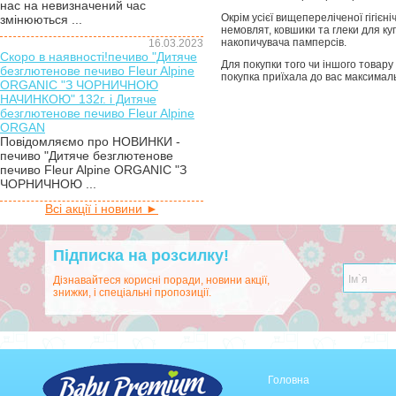
нас на невизначений час
Окрім усієї вищепереліченої гігіє
змінюються ...
немовлят, ковшики та глеки для куп
накопичувача памперсів.
16.03.2023
Скоро в наявності!печиво "Дитяче
Для покупки того чи іншого товар
безглютенове печиво Fleur Alpine
покупка приїхала до вас максимал
ORGANIC "З ЧОРНИЧНОЮ
НАЧИНКОЮ" 132г. і Дитяче
безглютенове печиво Fleur Alpine
ORGAN
Повідомляємо про НОВИНКИ -
печиво "Дитяче безглютенове
печиво Fleur Alpine ORGANIC "З
ЧОРНИЧНОЮ ...
Всі акції і новини ►
Підписка на розсилку!
Дізнавайтеся корисні поради, новини акції,
знижки, і спеціальні пропозиції.
Головна