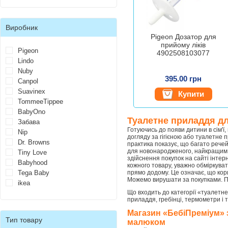
Виробник
Pigeon Дозатор для
прийому ліків
Pigeon
4902508103077
Lindo
Nuby
395.00 грн
Canpol
Suavinex
Купити
TommeeTippee
BabyOno
Туалетне приладдя дл
Забава
Готуючись до появи дитини в сім'ї,
Nip
догляду за гігієною або туалетне 
Dr. Browns
практика показує, що багато рече
для новонародженого, найкращим 
Tiny Love
здійснення покупок на сайті інте
Babyhood
кожного товару, уважно обміркуват
Tega Baby
прямо додому. Це означає, що кор
Можемо вирушати за покупками. П
ikea
Що входить до категорії «туалетне
приладдя, гребінці, термометри і т
Магазин «БебіПреміум» з
Тип товару
малюком