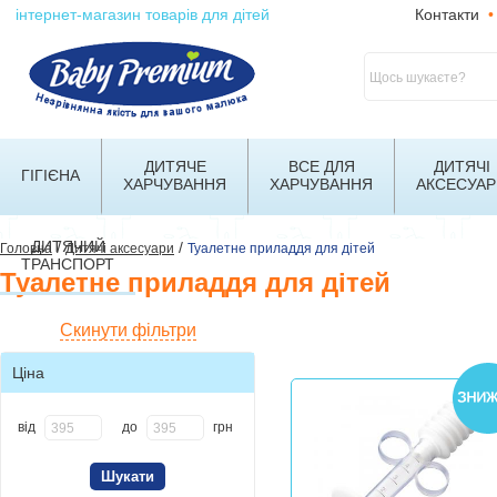
інтернет-магазин товарів для дітей
Контакти
•
ДИТЯЧЕ
ВСЕ ДЛЯ
ДИТЯЧІ
ГІГІЄНА
ХАРЧУВАННЯ
ХАРЧУВАННЯ
АКСЕСУАР
ДИТЯЧИЙ
/
/
Головна
Дитячі аксесуари
Туалетне приладдя для дітей
ТРАНСПОРТ
Туалетне приладдя для дітей
Скинути фільтри
Ціна
від
до
грн