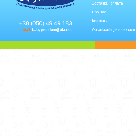
Доставка і оплата
Про нас
Контакти
+38 (050) 49 49 183
e-mail:
babypremium@ukr.net
Організація дитячих свят