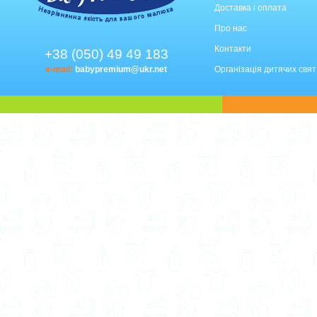
Доставка і оплата
Про нас
Контакти
+38 (050) 49 49 183
e-mail:
babypremium@ukr.net
Організація дитячих свят