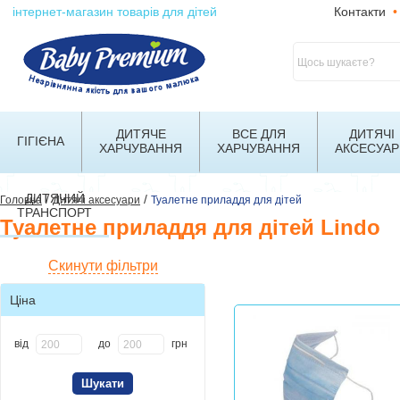
інтернет-магазин товарів для дітей
Контакти
•
ДИТЯЧЕ
ВСЕ ДЛЯ
ДИТЯЧІ
ГІГІЄНА
ХАРЧУВАННЯ
ХАРЧУВАННЯ
АКСЕСУАР
ДИТЯЧИЙ
/
/
Головна
Дитячі аксесуари
Туалетне приладдя для дітей
ТРАНСПОРТ
Туалетне приладдя для дітей Lindo
Скинути фільтри
Ціна
від
до
грн