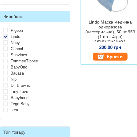
Виробник
Lindo Маска медична
одноразова
Pigeon
(нестерильна), 50шт 953
Lindo
(1 шт - 4грн)
4826721519531
Nuby
200.00 грн
Canpol
Suavinex
Купити
TommeeTippee
BabyOno
Забава
Nip
Dr. Browns
Tiny Love
Babyhood
Tega Baby
ikea
Тип товару