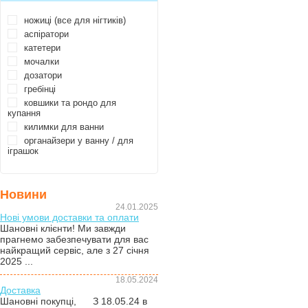
ножиці (все для нігтиків)
аспіратори
катетери
мочалки
дозатори
гребінці
ковшики та рондо для
купання
килимки для ванни
органайзери у ванну / для
іграшок
Новини
24.01.2025
Нові умови доставки та оплати
Шановні клієнти! Ми завжди
прагнемо забезпечувати для вас
найкращий сервіс, але з 27 січня
2025 ...
18.05.2024
Доставка
Шановні покупці, З 18.05.24 в