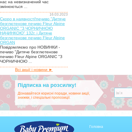
нас на невизначений час
змінюються ...
16.03.2023
Скоро в наявності!печиво "Дитяче
безглютенове печиво Fleur Alpine
ORGANIC "З ЧОРНИЧНОЮ
НАЧИНКОЮ" 132г. і Дитяче
безглютенове печиво Fleur Alpine
ORGAN
Повідомляємо про НОВИНКИ -
печиво "Дитяче безглютенове
печиво Fleur Alpine ORGANIC "З
ЧОРНИЧНОЮ ...
Всі акції і новини ►
Підписка на розсилку!
Дізнавайтеся корисні поради, новини акції,
знижки, і спеціальні пропозиції.
Головна