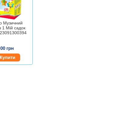
o Музичний
в 1 Мій садок
823091300394
.00 грн
Купити