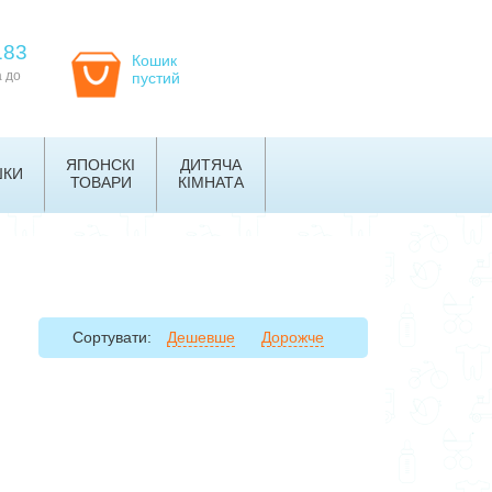
183
Кошик
а до
пустий
ЯПОНСКІ
ДИТЯЧА
ШКИ
ТОВАРИ
КІМНАТА
Сортувати:
Дешевше
Дорожче