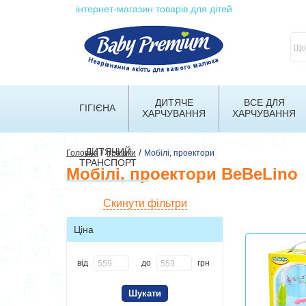
інтернет-магазин товарів для дітей
ДИТЯЧЕ
ВСЕ ДЛЯ
ГІГІЄНА
ХАРЧУВАННЯ
ХАРЧУВАННЯ
ДИТЯЧИЙ
/
/
Головна
Іграшки
Мобілі, проектори
ТРАНСПОРТ
Мобілі, проектори BeBeLino
Скинути фільтри
Ціна
від
до
грн