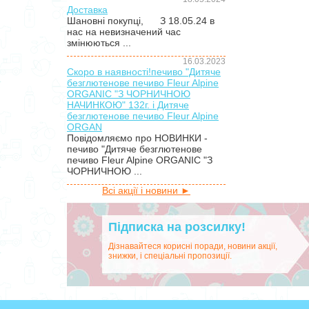
Доставка
Шановні покупці, З 18.05.24 в
нас на невизначений час
змінюються ...
16.03.2023
Скоро в наявності!печиво "Дитяче
безглютенове печиво Fleur Alpine
ORGANIC "З ЧОРНИЧНОЮ
НАЧИНКОЮ" 132г. і Дитяче
безглютенове печиво Fleur Alpine
ORGAN
Повідомляємо про НОВИНКИ -
печиво "Дитяче безглютенове
печиво Fleur Alpine ORGANIC "З
ЧОРНИЧНОЮ ...
Всі акції і новини ►
Підписка на розсилку!
Дізнавайтеся корисні поради, новини акції,
знижки, і спеціальні пропозиції.