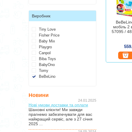
Виробник
BeBeLin
мобіль 2 
Tiny Love
57095 / 4
Fisher Price
Baby Mix
559
Playgro
Canpol
Biba Toys
BabyOno
Tomy
BeBeLino
Новини
24.01.2025
Нові умови доставки та оплати
Шановні клієнти! Ми завжди
прагнемо забезпечувати для вас
найкращий сервіс, але з 27 січня
2025 ...
18.05.2024