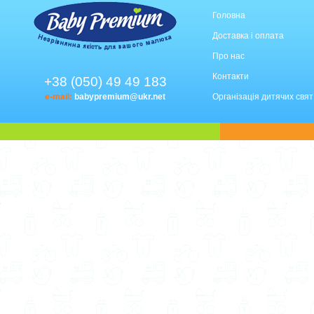
Головна
Доставка і оплата
Про нас
Контакти
+38 (050) 49 49 183
e-mail:
babypremium@ukr.net
Організація дитячих свят