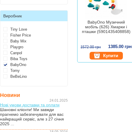
Виробник
BabyOno Музичний
мобіль (626) Хмарки і
Tiny Love
пташки (5901435408858)
Fisher Price
Baby Mix
1385.00 грн
Playgro
1572.00 грн
Canpol
Купити
Biba Toys
BabyOno
Tomy
BeBeLino
Новини
24.01.2025
Нові умови доставки та оплати
Шановні клієнти! Ми завжди
прагнемо забезпечувати для вас
найкращий сервіс, але з 27 січня
2025 ...
18.05.2024