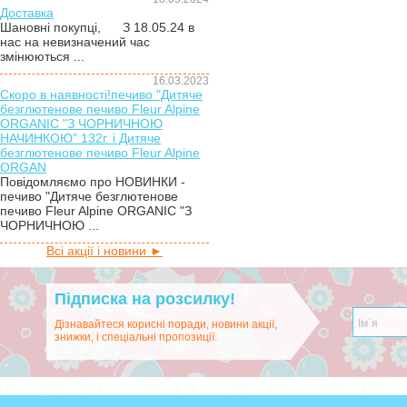
Доставка
Шановні покупці, З 18.05.24 в
нас на невизначений час
змінюються ...
16.03.2023
Скоро в наявності!печиво "Дитяче
безглютенове печиво Fleur Alpine
ORGANIC "З ЧОРНИЧНОЮ
НАЧИНКОЮ" 132г. і Дитяче
безглютенове печиво Fleur Alpine
ORGAN
Повідомляємо про НОВИНКИ -
печиво "Дитяче безглютенове
печиво Fleur Alpine ORGANIC "З
ЧОРНИЧНОЮ ...
Всі акції і новини ►
Підписка на розсилку!
Дізнавайтеся корисні поради, новини акції,
знижки, і спеціальні пропозиції.