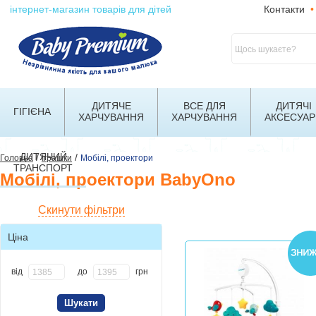
інтернет-магазин товарів для дітей
Контакти
•
ДИТЯЧЕ
ВСЕ ДЛЯ
ДИТЯЧІ
ГІГІЄНА
ХАРЧУВАННЯ
ХАРЧУВАННЯ
АКСЕСУАР
ДИТЯЧИЙ
/
/
Головна
Іграшки
Мобілі, проектори
ТРАНСПОРТ
Мобілі, проектори BabyOno
Скинути фільтри
Ціна
від
до
грн