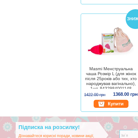
Masmi Менструальна
чаша Розмір L (для жінок
після 25років або тих, хто
народжував вагінально),
1шт. 8432984001148
1368.00 грн
1422.00 грн
Купити
Підписка на розсилку!
Дізнавайтеся корисні поради, новини акції,