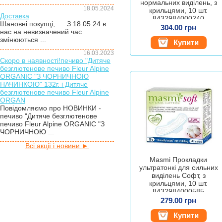
нормальних виділень, з
18.05.2024
крильцями, 10 шт.
Доставка
8432984000240
Шановні покупці, З 18.05.24 в
304.00 грн
нас на невизначений час
змінюються ...
Купити
16.03.2023
Скоро в наявності!печиво "Дитяче
безглютенове печиво Fleur Alpine
ORGANIC "З ЧОРНИЧНОЮ
НАЧИНКОЮ" 132г. і Дитяче
безглютенове печиво Fleur Alpine
ORGAN
Повідомляємо про НОВИНКИ -
печиво "Дитяче безглютенове
печиво Fleur Alpine ORGANIC "З
ЧОРНИЧНОЮ ...
Всі акції і новини ►
Masmi Прокладки
ультратонкі для сильних
виділень Софт, з
крильцями, 10 шт.
8432984000585
279.00 грн
Купити