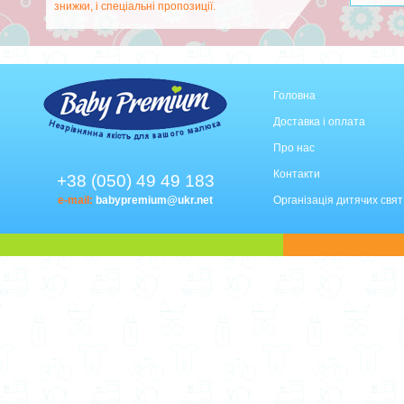
знижки, і спеціальні пропозиції.
Головна
Доставка і оплата
Про нас
Контакти
+38 (050) 49 49 183
e-mail:
babypremium@ukr.net
Організація дитячих свят