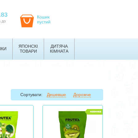
183
Кошик
а до
пустий
ЯПОНСКІ
ДИТЯЧА
ШКИ
ТОВАРИ
КІМНАТА
Сортувати:
Дешевше
Дорожче