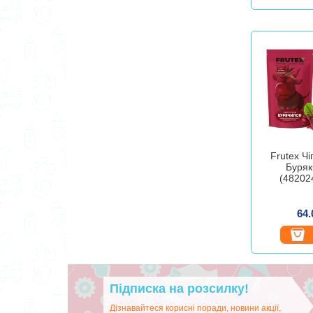
Frutex Чі
Буряк
(48202
64.
Підписка на розсилку!
Дізнавайтеся корисні поради, новини акції,