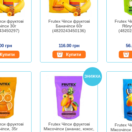
пси фруктові
Frutex Чіпси фруктові
Frutex Ч
іпси 30г
Баначіпси 60г
Яблу
43450297)
(4820243450136)
(48202
00 грн
116.00 грн
56
Купити
Купити
пси фруктові
Frutex Чіпси фруктові
Frutex Ч
іпси, 35г
Міксочіпси (ананас, кокос,
Міксочіпси 