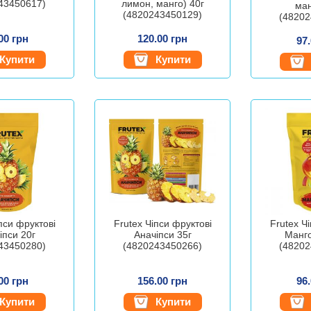
43450617)
лимон, манго) 40г
ман
(4820243450129)
(48202
00 грн
120.00 грн
97
Купити
Купити
пси фруктові
Frutex Чіпси фруктові
Frutex Ч
іпси 20г
Аначіпси 35г
Манго
43450280)
(4820243450266)
(48202
00 грн
156.00 грн
96
Купити
Купити