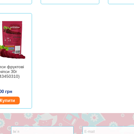
пси фруктові
чіпси 30г
43450310)
00 грн
Купити