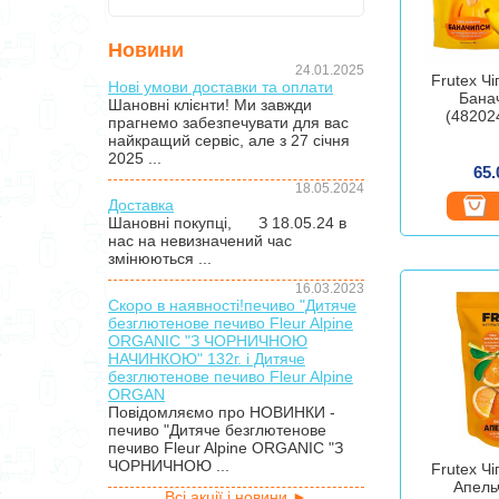
Новини
24.01.2025
Frutex Чі
Нові умови доставки та оплати
Банач
Шановні клієнти! Ми завжди
(48202
прагнемо забезпечувати для вас
найкращий сервіс, але з 27 січня
2025 ...
65.
18.05.2024
Доставка
Шановні покупці, З 18.05.24 в
нас на невизначений час
змінюються ...
16.03.2023
Скоро в наявності!печиво "Дитяче
безглютенове печиво Fleur Alpine
ORGANIC "З ЧОРНИЧНОЮ
НАЧИНКОЮ" 132г. і Дитяче
безглютенове печиво Fleur Alpine
ORGAN
Повідомляємо про НОВИНКИ -
печиво "Дитяче безглютенове
печиво Fleur Alpine ORGANIC "З
ЧОРНИЧНОЮ ...
Frutex Чі
Апельч
Всі акції і новини ►