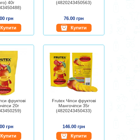
го) 40г
(4820243450563)
43450488)
.00 грн
76.00 грн
Купити
Купити
іпси фруктові
Frutex Чіпси фруктові
чіпси 20г
Мангочіпси 35г
43450259)
(4820243450433)
.00 грн
146.00 грн
Купити
Купити