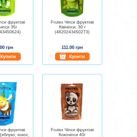
іпси фруктові
Frutex Чіпси фруктові
чіпси 35г
Ківічіпси, 30 г
43450624)
(4820243450273)
.00 грн
111.00 грн
Купити
Купити
іпси фруктові
Frutex Чіпси фруктові
(яблуко, кокос,
Кокочіпси 40г