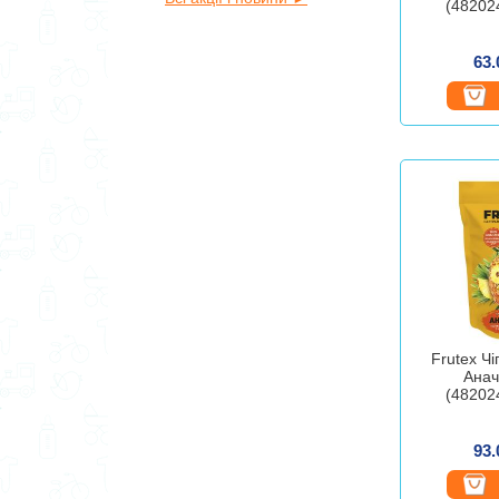
(48202
63.
Frutex Чі
Анач
(48202
93.