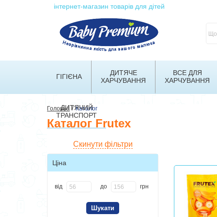
інтернет-магазин товарів для дітей
ДИТЯЧЕ
ВСЕ ДЛЯ
ГІГІЄНА
ХАРЧУВАННЯ
ХАРЧУВАННЯ
ДИТЯЧИЙ
/
Головна
Каталог
ТРАНСПОРТ
Каталог Frutex
Скинути фільтри
Ціна
від
до
грн