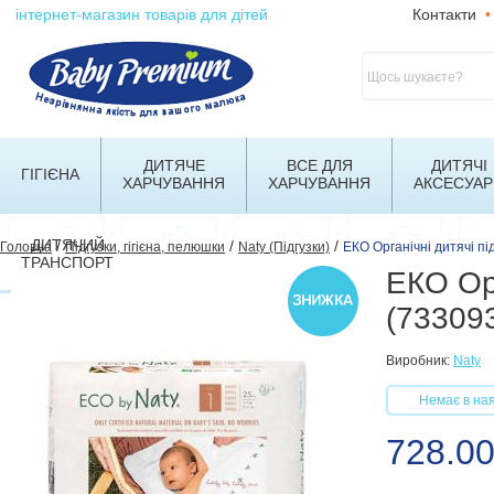
інтернет-магазин товарів для дітей
Контакти
•
ДИТЯЧЕ
ВСЕ ДЛЯ
ДИТЯЧІ
ГІГІЄНА
ХАРЧУВАННЯ
ХАРЧУВАННЯ
АКСЕСУАР
ДИТЯЧИЙ
/
/
/
Головна
Підгузки, гігієна, пелюшки
Naty (Підгузки)
ЕКО Органічні дитячі під
ТРАНСПОРТ
ЕКО Орг
(73309
Виробник:
Naty
Немає в ная
728.00