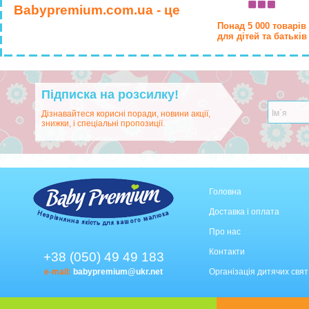
Babypremium.com.ua - це
Понад 5 000 товарів
для дітей та батьків
Підписка на розсилку!
Дізнавайтеся корисні поради, новини акції,
знижки, і спеціальні пропозиції.
Головна
Доставка і оплата
Про нас
Контакти
+38 (050) 49 49 183
e-mail:
babypremium@ukr.net
Організація дитячих свят