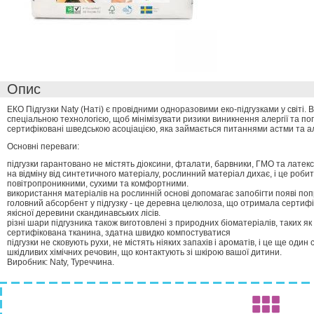
Опис
ЕКО Підгузки Naty (Наті) є провідними одноразовими еко-підгузками у світі. 
спеціальною технологією, щоб мінімізувати ризики виникнення алергії та по
сертифіковані шведською асоціацією, яка займається питаннями астми та ал
Основні переваги:
підгузки гарантовано не містять діоксини, фталати, барвники, ГМО та латекс
на відміну від синтетичного матеріалу, рослинний матеріал дихає, і це робит
повітропроникними, сухими та комфортними.
використання матеріалів на рослинній основі допомагає запобігти появі по
головний абсорбент у підгузку - це деревна целюлоза, що отримала сертифі
якісної деревини скандинавських лісів.
різні шари підгузника також виготовлені з природних біоматеріалів, таких я
сертифікована тканина, здатна швидко компостуватися
підгузки не сковують рухи, не містять ніяких запахів і ароматів, і це ще один
шкідливих хімічних речовин, що контактують зі шкірою вашої дитини.
Виробник: Naty, Туреччина.