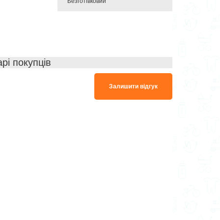
Безготівковий
арі покупців
Залишити відгук