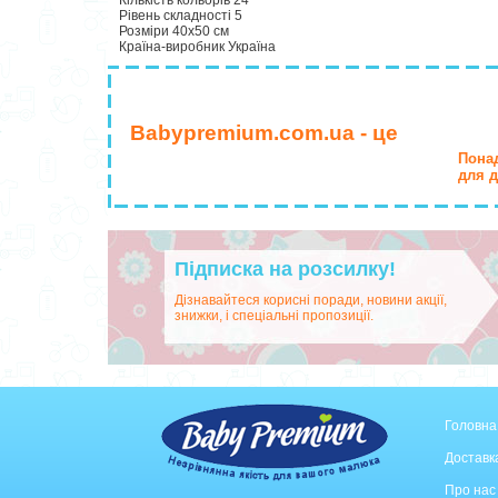
Кількість кольорів 24
Рівень складності 5
Розміри 40х50 см
Країна-виробник Україна
Babypremium.com.ua - це
Понад
для д
Підписка на розсилку!
Дізнавайтеся корисні поради, новини акції,
знижки, і спеціальні пропозиції.
Головна
Доставка
Про нас