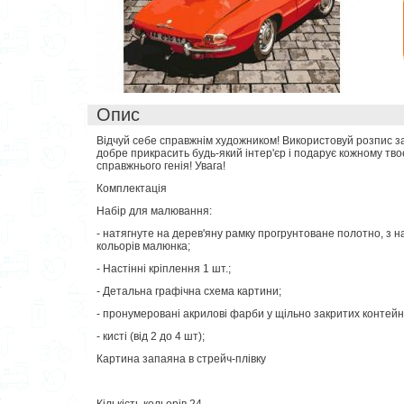
Опис
Відчуй себе справжнім художником! Використовуй розпис з
добре прикрасить будь-який інтер'єр і подарує кожному тво
справжнього генія! Увага!
Комплектація
Набір для малювання:
- натягнуте на дерев'яну рамку прогрунтоване полотно, з
кольорів малюнка;
- Настінні кріплення 1 шт.;
- Детальна графічна схема картини;
- пронумеровані акрилові фарби у щільно закритих контейне
- кисті (від 2 до 4 шт);
Картина запаяна в стрейч-плівку