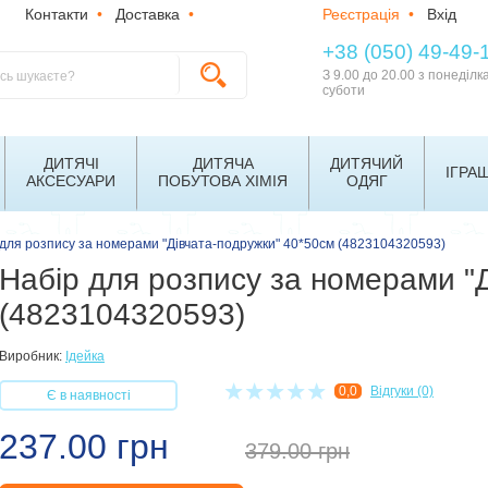
Контакти
•
Доставка
•
Реєстрація
•
Вхід
+38 (050) 49-49-
З 9.00 до 20.00 з понеділк
суботи
ДИТЯЧІ
ДИТЯЧА
ДИТЯЧИЙ
ІГРА
АКСЕСУАРИ
ПОБУТОВА ХІМІЯ
ОДЯГ
 для розпису за номерами "Дівчата-подружки" 40*50см (4823104320593)
Набір для розпису за номерами "
(4823104320593)
Виробник:
Ідейка
0,0
Відгуки (0)
Є в наявності
237.00 грн
379.00
грн