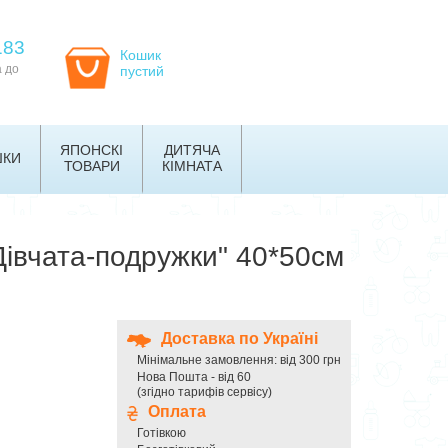
183
Кошик
а до
пустий
ЯПОНСКІ
ДИТЯЧА
ШКИ
ТОВАРИ
КІМНАТА
Дівчата-подружки" 40*50см
Доставка по Україні
Мінімальне замовлення: від 300 грн
Нова Пошта - від 60
(згідно тарифів сервісу)
Оплата
Готівкою