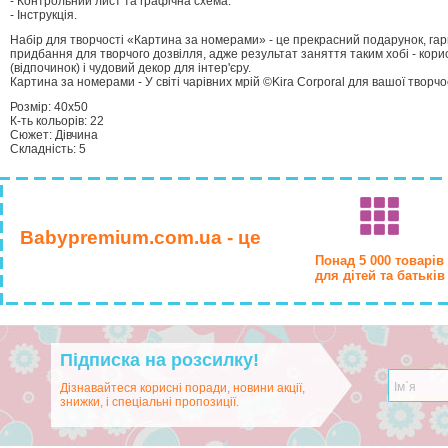
- Контрольний лист та графічна схема.
- Інструкція.
Набір для творчості «Картина за номерами» - це прекрасний подарунок, гарн
придбання для творчого дозвілля, адже результат заняття таким хобі - кори
(відпочинок) і чудовий декор для інтер'єру.
Картина за номерами - У світі чарівних мрій ©Kira Corporal для вашої творчос
Розмір: 40х50
К-ть кольорiв: 22
Сюжет: Дівчина
Складність: 5
Babypremium.com.ua - це
Понад 5 000 товарів
для дітей та батьків
Підписка на розсилку!
Дізнавайтеся корисні поради, новини акції,
знижки, і спеціальні пропозиції.