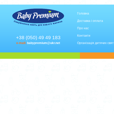
Головна
Доставка і оплата
Про нас
Контакти
+38 (050) 49 49 183
e-mail:
babypremium@ukr.net
Організація дитячих свят