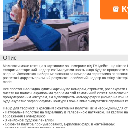
К
Опис
Малювати може кожен, а з картинами за номерами від ТМ Ідейка - це цікаво 
створити авторський шедевр своїми руками навіть якщо будете працювати 
вперше. Захоплюючі набори малювання за номерами сприятливо впливають 
розвиток і дарують приємний результат - особистий шедевр на стіну в інтер
made.
Все просто! Необхідно купити картину по номерам, отримати, розпакувати і
писати на полотні акриловими фарбами свій тематичний сюжет. Малювати 
пронумерованим контурам, які відповідають кольору фарби (номер на крише
буде акуратно зафарбовувати контури і почне вимальовуватися справжня к
Набір для творчості з красивим сюжетом на полотні і всім необхідним для ст
- Натуральне полотно на підрамнику із галерейною натяжкою. На картині н
зображення з нумерацією
- 3 нейлонові художні пензлики
- Соковита палітра пронумерованих, акрилових фарб в контейнерах