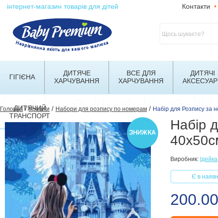
інтернет-магазин товарів для дітей
Контакти
•
ДИТЯЧЕ
ВСЕ ДЛЯ
ДИТЯЧІ
ГІГІЄНА
ХАРЧУВАННЯ
ХАРЧУВАННЯ
АКСЕСУАР
ДИТЯЧИЙ
/
/
/
Головна
Іграшки
Набори для розпису по номерам
Набір для Розпису за 
ТРАНСПОРТ
Набір д
40х50с
Виробник:
Ідейка
Є в наявн
200.00