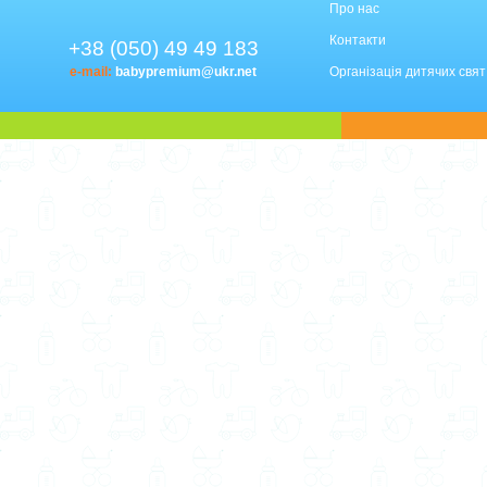
Про нас
Контакти
+38 (050) 49 49 183
e-mail:
babypremium@ukr.net
Організація дитячих свят