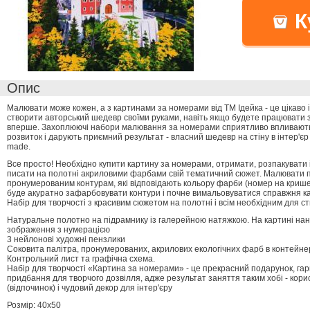
К
Опис
Малювати може кожен, а з картинами за номерами від ТМ Ідейка - це цікаво 
створити авторський шедевр своїми руками, навіть якщо будете працювати 
вперше. Захоплюючі набори малювання за номерами сприятливо впливають 
розвиток і дарують приємний результат - власний шедевр на стіну в інтер'єр
made.
Все просто! Необхідно купити картину за номерами, отримати, розпакувати 
писати на полотні акриловими фарбами свій тематичний сюжет. Малювати 
пронумерованим контурам, які відповідають кольору фарби (номер на крише
буде акуратно зафарбовувати контури і почне вимальовуватися справжня к
Набір для творчості з красивим сюжетом на полотні і всім необхідним для ст
Натуральне полотно на підрамнику із галерейною натяжкою. На картині нан
зображення з нумерацією
3 нейлонові художні пензлики
Соковита палітра, пронумерованих, акрилових екологічних фарб в контейне
Контрольний лист та графічна схема.
Набір для творчості «Картина за номерами» - це прекрасний подарунок, гарн
придбання для творчого дозвілля, адже результат заняття таким хобі - кори
(відпочинок) і чудовий декор для інтер'єру
Розмір: 40х50