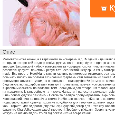
К
Опис
Малювати може кожен, а з картинами за номерами від ТМ Ідейка - це цікаво 
створити авторський шедевр своїми руками навіть якщо будете працювати 
вперше. Захоплюючі набори малювання за номерами сприятливо впливають 
розвиток і дарують приємний результат - особистий шедевр на стіну в інтер
made. Все просто! Необхідно купити картину по номерам, отримати, розпаку
починати писати на полотні акриловими фарбами свій тематичний сюжет. 
пронумерованим контурам, які відповідають кольору фарби (номер на крише
буде акуратно зафарбовувати контури і почне вимальовуватися справжня ка
з красивим сюжетом на полотні і всім необхідним для створення готової кар
на підрамнику із галерейною натяжкою. На картині нанесена схема контурів
3 нейлонові художні пензлики - Соковита палітра пронумерованих, акрилов
Контрольний лист та графічна схема. Набір для творчості «Картина за ном
подарунок, гарний сувенір і корисне придбання для творчого дозвілля, адже
хобі - користь для здоров'я (відпочинок) і чудовий декор для інтер'єру. Кар
фламінго ©Ira Volkova для вашої творчості. Зроблено в Україні. Зверніть уваг
можуть незначно відрізнятися від показаних на зображенні!