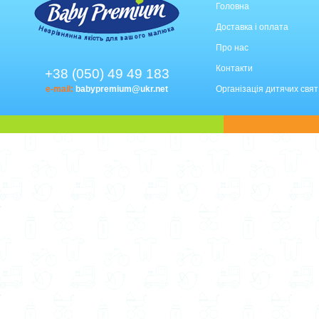
Головна
Доставка і оплата
Про нас
Контакти
+38 (050) 49 49 183
e-mail:
babypremium@ukr.net
Організація дитячих свят