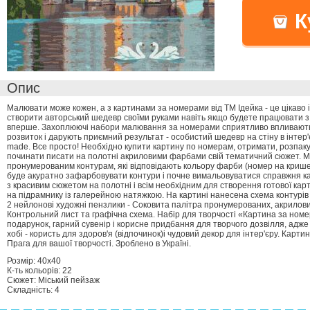
К
Опис
Малювати може кожен, а з картинами за номерами від ТМ Ідейка - це цікаво 
створити авторський шедевр своїми руками навіть якщо будете працювати 
вперше. Захоплюючі набори малювання за номерами сприятливо впливають 
розвиток і дарують приємний результат - особистий шедевр на стіну в інтер
made. Все просто! Необхідно купити картину по номерам, отримати, розпаку
починати писати на полотні акриловими фарбами свій тематичний сюжет. 
пронумерованим контурам, які відповідають кольору фарби (номер на крише
буде акуратно зафарбовувати контури і почне вимальовуватися справжня ка
з красивим сюжетом на полотні і всім необхідним для створення готової кар
на підрамнику із галерейною натяжкою. На картині нанесена схема контурів
2 нейлонові художні пензлики - Соковита палітра пронумерованих, акрилов
Контрольний лист та графічна схема. Набір для творчості «Картина за ном
подарунок, гарний сувенір і корисне придбання для творчого дозвілля, адже
хобі - користь для здоров'я (відпочинок)і чудовий декор для інтер'єру. Карт
Прага для вашої творчості. Зроблено в Україні.
Розмір: 40х40
К-ть кольорiв: 22
Сюжет: Міський пейзаж
Складність: 4