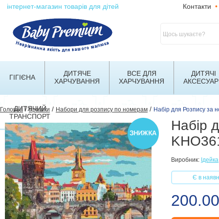
інтернет-магазин товарів для дітей
Контакти
•
ДИТЯЧЕ
ВСЕ ДЛЯ
ДИТЯЧІ
ГІГІЄНА
ХАРЧУВАННЯ
ХАРЧУВАННЯ
АКСЕСУАР
ДИТЯЧИЙ
/
/
/
Головна
Іграшки
Набори для розпису по номерам
Набір для Розпису за 
ТРАНСПОРТ
Набір д
KHO361
Виробник:
Ідейка
Є в наявн
200.00