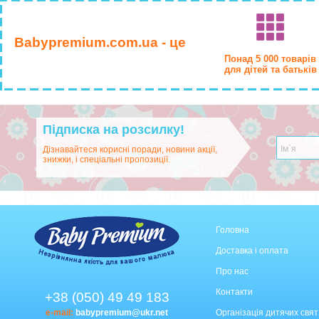
Babypremium.com.ua - це
Понад 5 000 товарів
для дітей та батьків
Підписка на розсилку!
Дізнавайтеся корисні поради, новини акції,
знижки, і спеціальні пропозиції.
Головна
Доставка і оплата
Про нас
Контакти
+38 (050) 49 49 183
e-mail:
babypremium@ukr.net
Організація дитячих свят