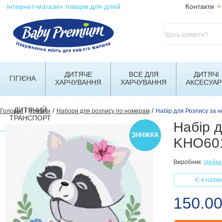
інтернет-магазин товарів для дітей
Контакти
•
ДИТЯЧЕ
ВСЕ ДЛЯ
ДИТЯЧІ
ГІГІЄНА
ХАРЧУВАННЯ
ХАРЧУВАННЯ
АКСЕСУАР
ДИТЯЧИЙ
/
/
/
Головна
Іграшки
Набори для розпису по номерам
Набір для Розпису за 
ТРАНСПОРТ
Набір д
KHO601
Виробник:
Ідейка
Є в наявн
150.00