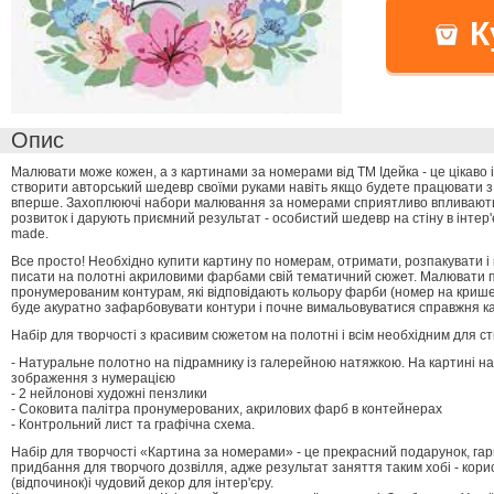
К
Опис
Малювати може кожен, а з картинами за номерами від ТМ Ідейка - це цікаво 
створити авторський шедевр своїми руками навіть якщо будете працювати 
вперше. Захоплюючі набори малювання за номерами сприятливо впливають 
розвиток і дарують приємний результат - особистий шедевр на стіну в інтер
made.
Все просто! Необхідно купити картину по номерам, отримати, розпакувати і
писати на полотні акриловими фарбами свій тематичний сюжет. Малювати 
пронумерованим контурам, які відповідають кольору фарби (номер на крише
буде акуратно зафарбовувати контури і почне вимальовуватися справжня к
Набір для творчості з красивим сюжетом на полотні і всім необхідним для ст
- Натуральне полотно на підрамнику із галерейною натяжкою. На картині н
зображення з нумерацією
- 2 нейлонові художні пензлики
- Соковита палітра пронумерованих, акрилових фарб в контейнерах
- Контрольний лист та графічна схема.
Набір для творчості «Картина за номерами» - це прекрасний подарунок, гарн
придбання для творчого дозвілля, адже результат заняття таким хобі - кори
(відпочинок)і чудовий декор для інтер'єру.