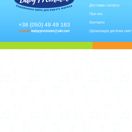
Доставка і оплата
Про нас
Контакти
+38 (050) 49 49 183
e-mail:
babypremium@ukr.net
Організація дитячих свят