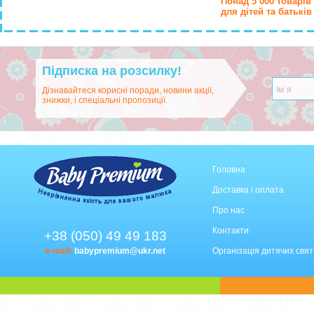
Понад 5 000 товарів
для дітей та батьків
Підписка на розсилку!
Дізнавайтеся корисні поради, новини акції,
знижки, і спеціальні пропозиції.
Головна
Доставка і оплата
Про нас
Контакти
+38 (050) 49 49 183
e-mail:
babypremium@ukr.net
Організація дитячих свят