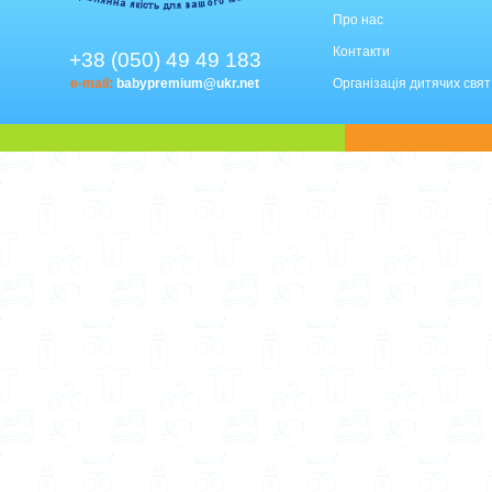
Про нас
Контакти
+38 (050) 49 49 183
e-mail:
babypremium@ukr.net
Організація дитячих свят