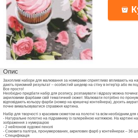
К
Опис
Захопливі набори для малювання за номерами сприятливо впливають на нас
дають приємний результат – особистий шедевр на стіну в інтер'єр або як п
Все просто!
Необхідно придбати набір для розпису, розпакувати і відразу можна почина
акриловими фарбами свій тематичний сюжет. Малювати потрібно по пронуме
відповідають кольору фарби (номер на кришечці контейнера), досить акура
почне вимальовуватися справжня картина.
Набір для творчості з красивим сюжетом на полотні та всім необхідним для 
- Натуральне полотно на підрамнику із галерейною натяжкою. На картині н
зображення з нумерацією
- 2 нейлонові художні пензлі
- Соковита палітра, пронумерованих, акрилових фарб у контейнерах – 36 шт
- Специфікація