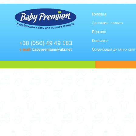
Головна
Доставка і оплата
Про нас
Контакти
+38 (050) 49 49 183
e-mail:
babypremium@ukr.net
Організація дитячих свят