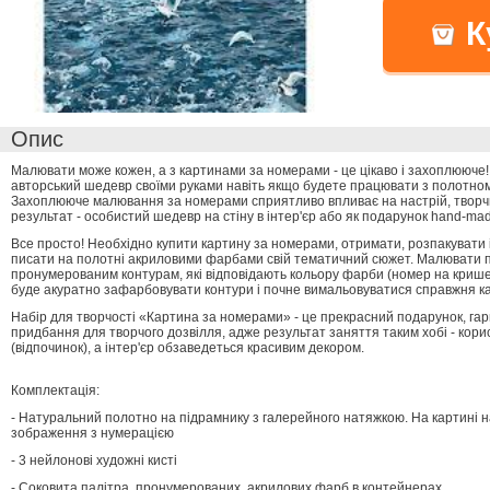
К
Опис
Малювати може кожен, а з картинами за номерами - це цікаво і захоплююче!
авторський шедевр своїми руками навіть якщо будете працювати з полотно
Захоплююче малювання за номерами сприятливо впливає на настрій, творч
результат - особистий шедевр на стіну в інтер'єр або як подарунок hand-ma
Все просто! Необхідно купити картину за номерами, отримати, розпакувати 
писати на полотні акриловими фарбами свій тематичний сюжет. Малювати 
пронумерованим контурам, які відповідають кольору фарби (номер на крише
буде акуратно зафарбовувати контури і почне вимальовуватися справжня к
Набір для творчості «Картина за номерами» - це прекрасний подарунок, гарн
придбання для творчого дозвілля, адже результат заняття таким хобі - кори
(відпочинок), а інтер'єр обзаведеться красивим декором.
Комплектація:
- Натуральний полотно на підрамнику з галерейного натяжкою. На картині 
зображення з нумерацією
- 3 нейлонові художні кисті
- Соковита палітра, пронумерованих, акрилових фарб в контейнерах