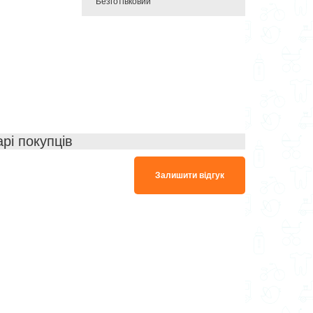
Безготівковий
арі покупців
Залишити відгук