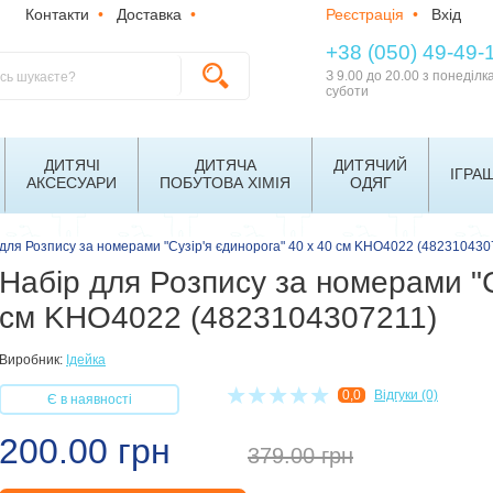
Контакти
•
Доставка
•
Реєстрація
•
Вхід
+38 (050) 49-49-
З 9.00 до 20.00 з понеділк
суботи
ДИТЯЧІ
ДИТЯЧА
ДИТЯЧИЙ
ІГРА
АКСЕСУАРИ
ПОБУТОВА ХІМІЯ
ОДЯГ
для Розпису за номерами "Сузір'я єдинорога" 40 x 40 см KHO4022 (482310430
Набір для Розпису за номерами "С
см KHO4022 (4823104307211)
Виробник:
Ідейка
0,0
Відгуки (0)
Є в наявності
200.00 грн
379.00
грн