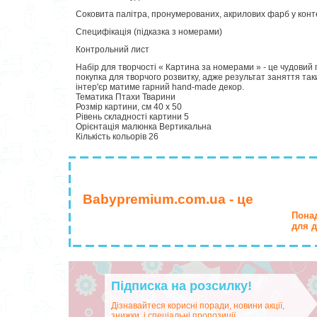
Соковита палітра, пронумерованих, акрилових фарб у конт
Специфікація (підказка з номерами)
Контрольний лист
Набір для творчості « Картина за номерами » - це чудовий 
покупка для творчого розвитку, адже результат заняття таким
інтер'єр матиме гарний hand-made декор.
Тематика Птахи Тварини
Розмір картини, см 40 х 50
Рівень складності картини 5
Орієнтація малюнка Вертикальна
Кількість кольорів 26
Babypremium.com.ua - це
Понад
для д
Підписка на розсилку!
Дізнавайтеся корисні поради, новини акції,
знижки, і спеціальні пропозиції.