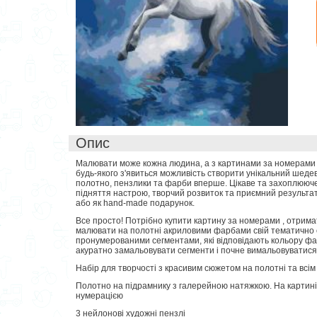
Опис
Малювати може кожна людина, а з картинами за номерами ТМ
будь-якого з'явиться можливість створити унікальний шеде
полотно, пензлики та фарби вперше. Цікаве та захоплююч
підняття настрою, творчий розвиток та приємний результат
або як hand-made подарунок.
Все просто! Потрібно купити картину за номерами , отрима
малювати на полотні акриловими фарбами свій тематично 
пронумерованими сегментами, які відповідають кольору фар
акуратно замальовувати сегменти і почне вимальовуватися
Набір для творчості з красивим сюжетом на полотні та всім
Полотно на підрамнику з галерейною натяжкою. На картині
нумерацією
3 нейлонові художні пензлі