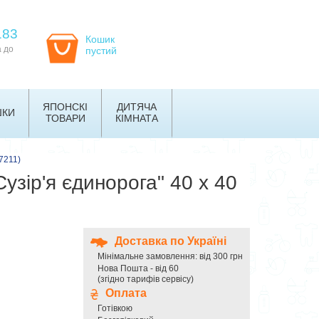
183
Кошик
а до
пустий
ЯПОНСКІ
ДИТЯЧА
ШКИ
ТОВАРИ
КІМНАТА
7211)
узір'я єдинорога" 40 x 40
Доставка по Україні
Мінімальне замовлення: від 300 грн
Нова Пошта - від 60
(згідно тарифів сервісу)
Оплата
Готівкою