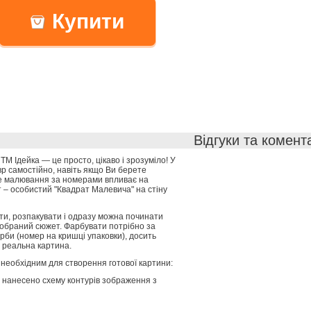
Купити
Відгуки та комент
 Ідейка — це просто, цікаво і зрозуміло! У
вр самостійно, навіть якщо Ви берете
е малювання за номерами впливає на
 – особистий "Квадрат Малевича" на стіну
ти, розпакувати і одразу можна починати
обраний сюжет. Фарбувати потрібно за
би (номер на кришці упаковки), досить
 реальна картина.
 необхідним для створення готової картини:
 нанесено схему контурів зображення з