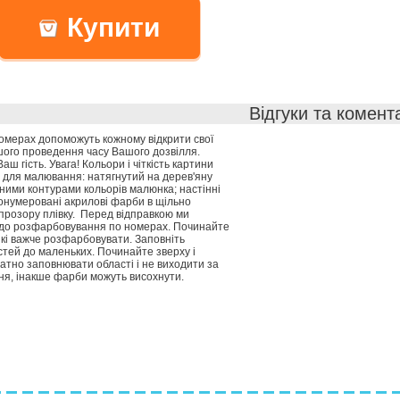
Купити
Відгуки та комент
номерах допоможуть кожному відкрити свої
шого проведення часу Вашого дозвілля.
 гість. Увага! Кольори і чіткість картини
 для малювання: натягнутий на дерев'яну
ними контурами кольорів малюнка; настінні
ронумеровані акрилові фарби в щільно
 прозору плівку. Перед відправкою ми
одо розфарбовування по номерах. Починайте
які важче розфарбовувати. Заповніть
астей до маленьких. Починайте зверху і
атно заповнювати області і не виходити за
ня, інакше фарби можуть висохнути.