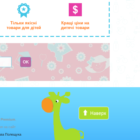
Тільки якісні
Кращі ціни на
товари для дітей
дитячі товари
 Premium
.
ня на сайт
лава Полещука