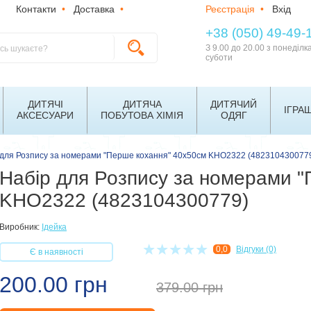
Контакти
•
Доставка
•
Реєстрація
•
Вхід
+38 (050) 49-49-
З 9.00 до 20.00 з понеділк
суботи
ДИТЯЧІ
ДИТЯЧА
ДИТЯЧИЙ
ІГРА
АКСЕСУАРИ
ПОБУТОВА ХІМІЯ
ОДЯГ
 для Розпису за номерами "Перше кохання" 40х50см KHO2322 (482310430077
Набір для Розпису за номерами 
KHO2322 (4823104300779)
Виробник:
Ідейка
0,0
Відгуки (0)
Є в наявності
200.00 грн
379.00
грн