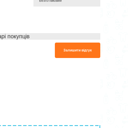
Безготівковий
арі покупців
Залишити відгук