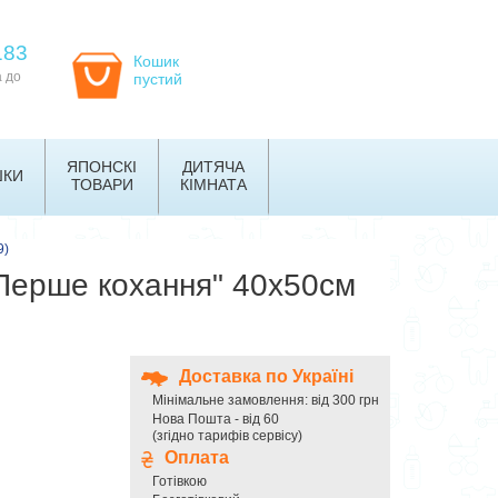
183
Кошик
а до
пустий
ЯПОНСКІ
ДИТЯЧА
ШКИ
ТОВАРИ
КІМНАТА
9)
"Перше кохання" 40х50см
Доставка по Україні
Мінімальне замовлення: від 300 грн
Нова Пошта - від 60
(згідно тарифів сервісу)
Оплата
Готівкою