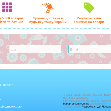
 5 000 товарів
Зручна доставка в
Регулярні акції
ітей та батьків
будь-яку точку України
і знижки на товари
 і оплата
© 2012 - 2026. Інтернет магазин
Baby
Всі права захищені.
и
При використанні матеріалів посилан
babypremium.com.ua
обов'язкове
ція дитячих свят
© 2012 - 2026.
Розробка студії Ярос