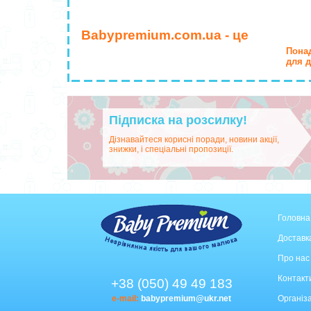
Babypremium.com.ua - це
Понад
для д
Підписка на розсилку!
Дізнавайтеся корисні поради, новини акції,
знижки, і спеціальні пропозиції.
Головна
Доставка
Про нас
Контакт
+38 (050) 49 49 183
e-mail:
babypremium@ukr.net
Організа