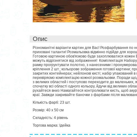
Опис
Різноманітні варіанти картин для Вас! Розфарбування по 
приховані таланти! Розмальовка відмінно підійде для хоро
Готовою картиною обов'язково буде захоплюватися кожен Ваш
можуть відрізнятися від зображення! Комплектація Набору
рамку прогрунтувати полотно, з нанесеними і пронумерова
кріплення 2 шт.; кольорове зображення готової картини; п
закритих контейнерах; нейлонові кисті; набір упакований в
перевіряємо комплектацію кожної розмальовки. Поради щ
з великих областей і поступово переходите до маленьких, 
спочатку всі області одного кольору, йдучи від великих обл
рухайтеся вниз Намагайтеся контролювати кисть, щоб акур
краї. Завжди закривайте баночки з фарбами після малюван
Кількість фарб: 23 шт.
Розмір: 40 х 50 см
Складність: 4 рівень
Торгова марка: Ідейка