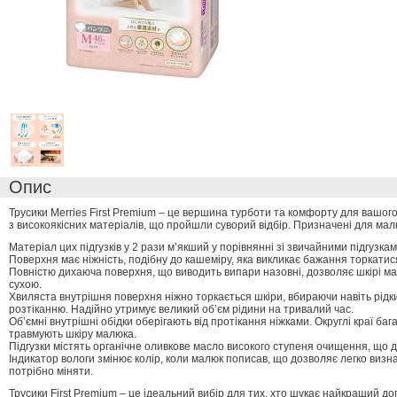
Опис
Трусики Merries First Premium – це вершина турботи та комфорту для вашого 
з високоякісних матеріалів, що пройшли суворий відбір. Призначені для малюк
Матеріал цих підгузків у 2 рази м’якший у порівнянні зі звичайними підгузкам
Поверхня має ніжність, подібну до кашеміру, яка викликає бажання торкатися 
Повністю дихаюча поверхня, що виводить випари назовні, дозволяє шкірі 
сухою.
Хвиляста внутрішня поверхня ніжно торкається шкіри, вбираючи навіть рідки
розтіканню. Надійно утримує великий об’єм рідини на тривалий час.
Об’ємні внутрішні обідки оберігають від протікання ніжками. Округлі краї ба
травмують шкіру малюка.
Підгузки містять органічне оливкове масло високого ступеня очищення, що д
Індикатор вологи змінює колір, коли малюк пописав, що дозволяє легко визна
потрібно міняти.
Трусики First Premium – це ідеальний вибір для тих, хто шукає найкращий до