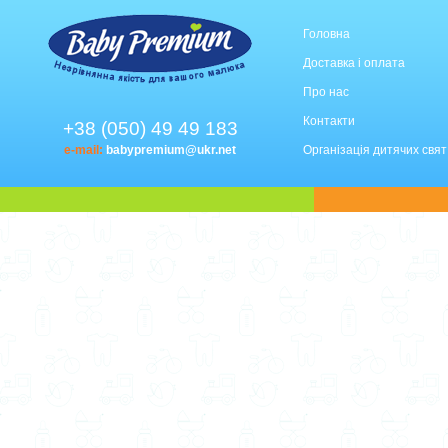
Головна
Доставка і оплата
Про нас
Контакти
+38 (050) 49 49 183
e-mail:
babypremium@ukr.net
Організація дитячих свят