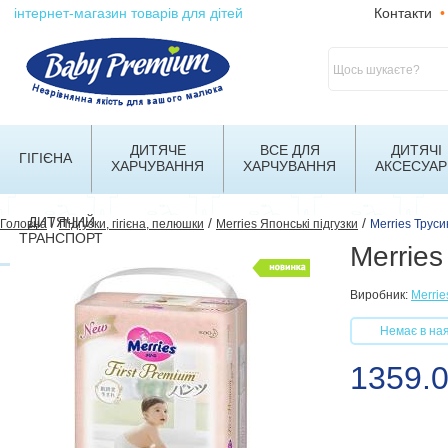
інтернет-магазин товарів для дітей
Контакти
•
ДИТЯЧЕ
ВСЕ ДЛЯ
ДИТЯЧІ
ГІГІЄНА
ХАРЧУВАННЯ
ХАРЧУВАННЯ
АКСЕСУАР
ДИТЯЧИЙ
/
/
/
Головна
Підгузки, гігієна, пелюшки
Merries Японські підгузки
Merries Труси
ТРАНСПОРТ
Merries
Виробник:
Merrie
Немає в ная
1359.