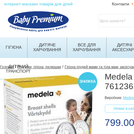
інтернет-магазин товарів для дітей
Контакти
•
ДИТЯЧЕ
ВСЕ ДЛЯ
ДИТЯЧІ
ГІГІЄНА
ХАРЧУВАННЯ
ХАРЧУВАННЯ
АКСЕСУАР
ДИТЯЧИЙ
/
/
Головна
Підгузки, гігієна, пелюшки
Гігієна грудей мами та тіла мам, аксесуа
ТРАНСПОРТ
Medela
761236
Виробник:
Medel
Немає в ная
799.00