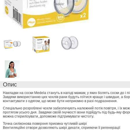
Опис
Накладки на соски Medela стануть в нагоді мамам, у яких болять соски до і п
Завдяки використанню цих чохлів рани будуть гоїтися краще і швидше, а бо
контактувати з одягом, що може бути неприємно в разі подразнення.
Спеціально розроблені чохли забезпечують належний потік повітря, і їх м
протягом усього дня. Завдяки своїй гнучкості вони підійдуть під будь-яку фор
можна стерилізувати, допоможе підтримувати чистоту.
Точна силіконова поверхня приємна чутливій шкірі
Вентиляційні отвори дозволяють шкірі дихати, сприяючи її регенерації