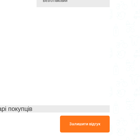
Безготівковий
арі покупців
Залишити відгук