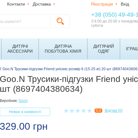
Контакти
•
Доставка
•
Реєстрація
•
Вхід
+38 (050) 49-49-
З 9.00 до 20.00 з понеділк
суботи
ДИТЯЧІ
ДИТЯЧА
ДИТЯЧИЙ
ІГРА
АКСЕСУАРИ
ПОБУТОВА ХІМІЯ
ОДЯГ
/
Goo.N Трусики-підгузки Friend унісекс розмір 6 (15-25 кг) 20 шт (86974043806
Goo.N Трусики-підгузки Friend уніс
шт (8697404380634)
Виробник:
Goon
0,0
Відгуки (0)
Немає в наявності
329.00
грн