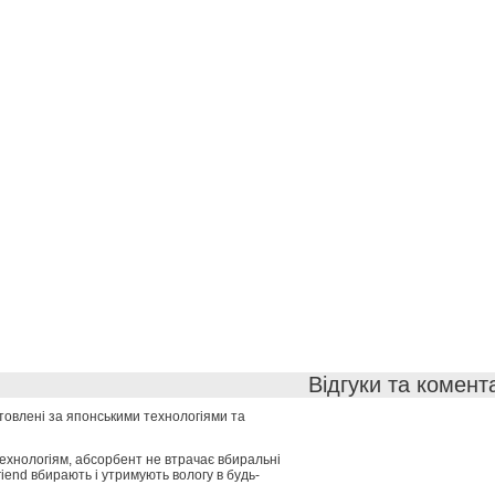
Відгуки та комент
иготовлені за японськими технологіями та
 технологіям, абсорбент не втрачає вбиральні
riend вбирають і утримують вологу в будь-