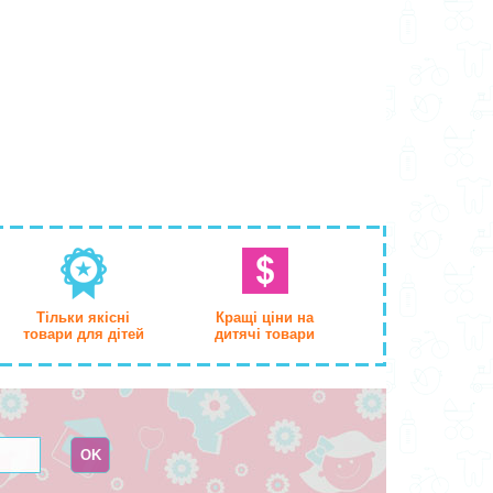
Тільки якісні
Кращі ціни на
товари для дітей
дитячі товари