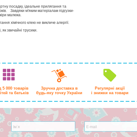
ртну посадку, ідеальне прилягання та
ків. Завдяки м'яким матеріалам підгузки-
кіри малюка.
ання хімічного клею не викличе алергії.
, як звичайні трусики.
 5 000 товарів
Зручна доставка в
Регулярні акції
ітей та батьків
будь-яку точку України
і знижки на товари