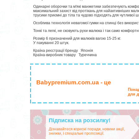
Одинарні оборочки та м'які манжетики забезпечують комфо
максимальний захист від протікань для найактивніших малю
трусики приємні до тіла та чудово підходять для чутливої ш
Особлива технологія невагомої гумки на спинці без використ
Тонкі та легкі, не сковують рухи малюка і так само комфортні
Розмір 6 призначений для малюків вагою 15-25 кг.
У пакуванні 20 штук.
Країна реєстрації бренду Японія
Країна-виробник товару Туреччина
Babypremium.com.ua - це
Понад
для д
Підписка на розсилку!
Дізнавайтеся корисні поради, новини акції,
знижки, і спеціальні пропозиції.