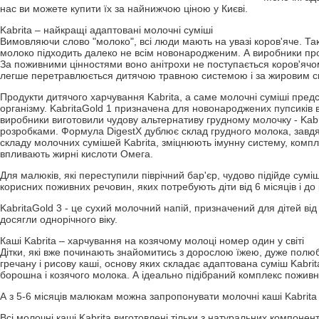
нас ви можете купити їх за найнижчою ціною у Києві.
Kabrita – найкращі адаптовані молочні суміші
Вимовляючи слово "молоко", всі люди мають на увазі коров'яче. Та
молоко підходить далеко не всім новонародженим. А виробники прод
За поживними цінностями воно анітрохи не поступається коров'ячо
легше перетравлюється дитячою травною системою і за жировим с
Продукти дитячого харчування Kabrita, а саме молочні суміші предс
організму. KabritaGold 1 призначена для новонароджених пупсиків в
виробники виготовили чудову альтернативу грудному молочку - Kabr
розробками. Формула DigestX дублює склад грудного молока, завдяк
складу молочних сумішей Kabrita, зміцнюють імунну систему, компле
впливають жирні кислоти Омега.
Для малюків, які переступили піврічний бар'єр, чудово підійде суміш
корисних поживних речовин, яких потребують діти від 6 місяців і до 
KabritaGold 3 - це сухий молочний напій, призначений для дітей від 
досягли однорічного віку.
Каші Kabrita – харчування на козячому молоці номер один у світі
Дітки, які вже починають знайомитись з дорослою їжею, дуже полю
гречану і рисову каші, основу яких складає адаптована суміш Kabr
борошна і козячого молока. А ідеально підібраний комплекс поживн
А з 5-6 місяців малюкам можна запропонувати молочні каші Kabrita
Всі молочні каші Kabrita виготовлені тільки з натуральних компонент