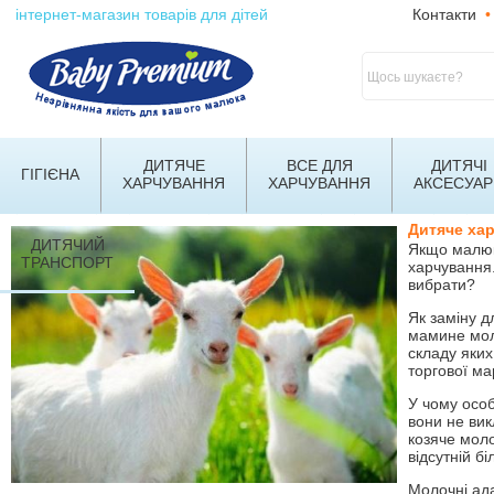
інтернет-магазин товарів для дітей
Контакти
•
ДИТЯЧЕ
ВСЕ ДЛЯ
ДИТЯЧІ
ГІГІЄНА
ХАРЧУВАННЯ
ХАРЧУВАННЯ
АКСЕСУАР
Дитяче хар
ДИТЯЧИЙ
Якщо малюка
ТРАНСПОРТ
харчування.
вибрати?
Як заміну д
мамине моло
складу яких
торгової ма
У чому осо
вони не вик
козяче моло
відсутній б
Молочні ада