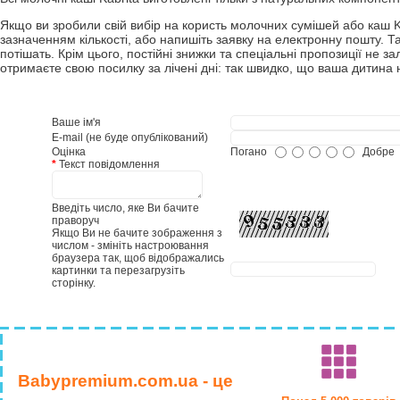
Якщо ви зробили свій вибір на користь молочних сумішей або каш Ka
зазначенням кількості, або напишіть заявку на електронну пошту. 
потішать. Крім цього, постійні знижки та спеціальні пропозиції не 
отримаєте свою посилку за лічені дні: так швидко, що ваша дитина н
Ваше ім'я
E-mail (не буде опублікований)
Оцінка
Погано
Добре
*
Текст повідомлення
Введіть число, яке Ви бачите
праворуч
Якщо Ви не бачите зображення з
числом - змініть настроювання
браузера так, щоб відображались
картинки та перезагрузіть
сторінку.
Babypremium.com.ua - це