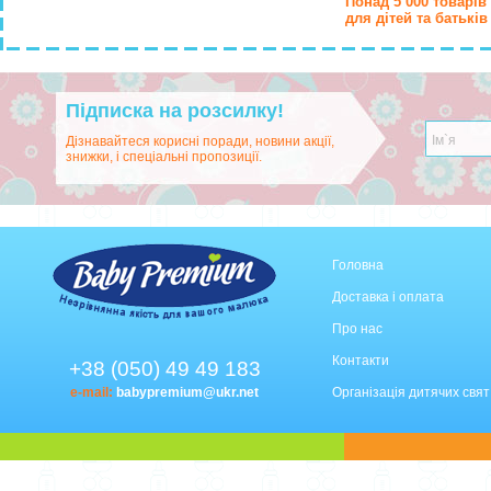
Понад 5 000 товарів
для дітей та батьків
Підписка на розсилку!
Дізнавайтеся корисні поради, новини акції,
знижки, і спеціальні пропозиції.
Головна
Доставка і оплата
Про нас
Контакти
+38 (050) 49 49 183
e-mail:
babypremium@ukr.net
Організація дитячих свят