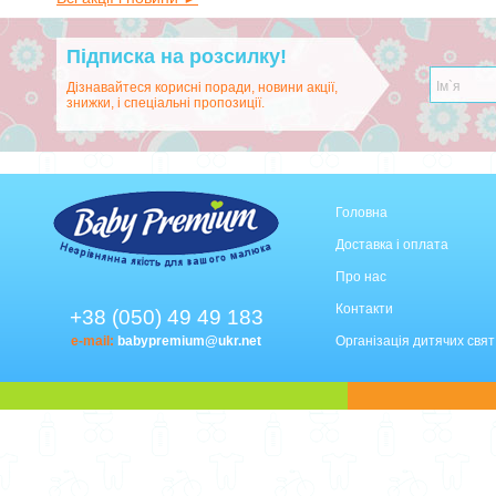
Підписка на розсилку!
Дізнавайтеся корисні поради, новини акції,
знижки, і спеціальні пропозиції.
Головна
Доставка і оплата
Про нас
Контакти
+38 (050) 49 49 183
e-mail:
babypremium@ukr.net
Організація дитячих свят