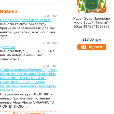
Новини
24.01.2025
Paper Soap Паперове
Нові умови доставки та оплати
мило Трави (Японія),
Шановні клієнти! Ми завжди
50шт 4975541095937
прагнемо забезпечувати для вас
найкращий сервіс, але з 27 січня
2025 ...
213.00 грн
18.05.2024
Доставка
Купити
Шановні покупці, З 18.05.24 в
нас на невизначений час
змінюються ...
16.03.2023
Скоро в наявності!печиво "Дитяче
безглютенове печиво Fleur Alpine
ORGANIC "З ЧОРНИЧНОЮ
НАЧИНКОЮ" 132г. і Дитяче
безглютенове печиво Fleur Alpine
ORGAN
Повідомляємо про НОВИНКИ -
печиво "Дитяче безглютенове
печиво Fleur Alpine ORGANIC "З
ЧОРНИЧНОЮ ...
Всі акції і новини ►