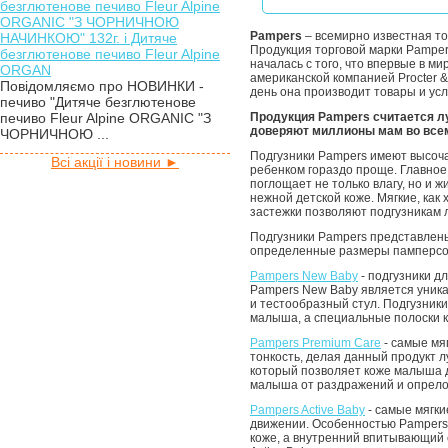
безглютенове печиво Fleur Alpine
ORGANIC "З ЧОРНИЧНОЮ
Pampers
– всемирно известная то
НАЧИНКОЮ" 132г. і Дитяче
Продукция торговой марки Pamper
безглютенове печиво Fleur Alpine
началась с того, что впервые в 
ORGAN
американской компанией Procter &
Повідомляємо про НОВИНКИ -
день она производит товары и ус
печиво "Дитяче безглютенове
печиво Fleur Alpine ORGANIC "З
Продукция Pampers считается лу
доверяют миллионы мам во все
ЧОРНИЧНОЮ ...
Подгузники Pampers имеют высоч
Всі акції і новини ►
ребенком гораздо проще. Главное
поглощает не только влагу, но и
нежной детской коже. Мягкие, ка
застежки позволяют подгузникам 
Подгузники Pampers представлены
определенные размеры памперсо
Pampers New Baby
- подгузники д
Pampers New Baby является уникал
и тестообразный стул. Подгузник
малыша, а специальные полоски к
Pampers Premium Care
- самые мя
тонкость, делая данный продукт 
который позволяет коже малыша д
малыша от раздражений и опрело
Pampers Active Baby
- самые мягки
движении. Особенностью Pampers A
коже, а внутренний впитывающий 