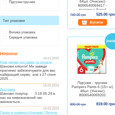
64шт. (Унисекс)
Підгузки-трусики
8006540069417 -
половина боксу!
525.00 грн
749.00 грн
Тип упаковки
Купити
Велика упаковка
Середня упаковка
Новини
24.01.2025
Нові умови доставки та оплати
Шановні клієнти! Ми завжди
прагнемо забезпечувати для вас
найкращий сервіс, але з 27 січня
2025 ...
Підгузки - трусики
18.05.2024
Pampers Pants 6 (15+ кг)
Доставка
48шт. (Унісекс)
Шановні покупці, З 18.05.24 в
8006540069202
нас на невизначений час
змінюються ...
819.00 грн
899.00 грн
16.03.2023
Скоро в наявності!печиво "Дитяче