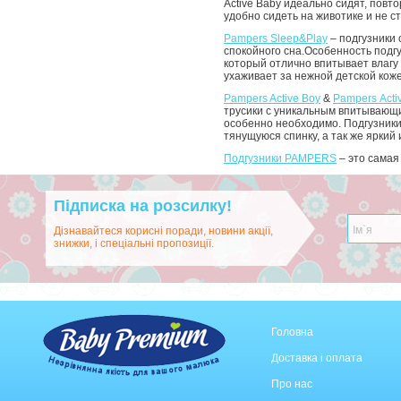
Active Baby идеально сидят, повт
удобно сидеть на животике и не 
Pampers Sleep&Play
– подгузники 
спокойного сна.Особенность подг
который отлично впитывает влагу
ухаживает за нежной детской коже
Pampers Active Boy
&
Pampers Activ
трусики с уникальным впитывающи
особенно необходимо. Подгузники 
тянущуюся спинку, а так же яркий
Подгузники PAMPERS
– это самая
Підписка на розсилку!
Дізнавайтеся корисні поради, новини акції,
знижки, і спеціальні пропозиції.
Головна
Доставка і оплата
Про нас