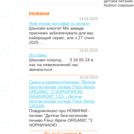
Детское питание 
Nutrilon соверш
Новини
24.01.2025
Нові умови доставки та оплати
Шановні клієнти! Ми завжди
прагнемо забезпечувати для вас
найкращий сервіс, але з 27 січня
2025 ...
18.05.2024
Доставка
Шановні покупці, З 18.05.24 в
нас на невизначений час
змінюються ...
16.03.2023
Скоро в наявності!печиво "Дитяче
безглютенове печиво Fleur Alpine
ORGANIC "З ЧОРНИЧНОЮ
НАЧИНКОЮ" 132г. і Дитяче
безглютенове печиво Fleur Alpine
ORGAN
Повідомляємо про НОВИНКИ -
печиво "Дитяче безглютенове
печиво Fleur Alpine ORGANIC "З
ЧОРНИЧНОЮ ...
Всі акції і новини ►