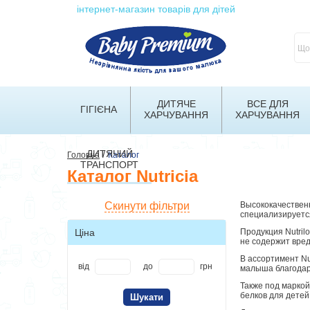
інтернет-магазин товарів для дітей
ДИТЯЧЕ
ВСЕ ДЛЯ
ГІГІЄНА
ХАРЧУВАННЯ
ХАРЧУВАННЯ
ДИТЯЧИЙ
/
Головна
Каталог
ТРАНСПОРТ
Каталог Nutricia
Скинути фільтри
Высококачественн
специализируется
Ціна
Продукция Nutril
не содержит вре
В ассортимент Nu
від
до
грн
малыша благодар
Также под маркой
белков для детей