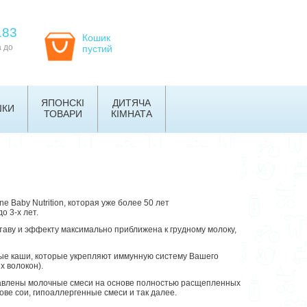
183
Кошик
а до
пустий
ЯПОНСКІ
ДИТЯЧА
ШКИ
ТОВАРИ
КІМНАТА
 Baby Nutrition, которая уже более 50 лет
о 3-х лет.
таву и эффекту максимально приближена к грудному молоку,
ные каши, которые укрепляют иммунную систему Вашего
 волокон).
дставлены молочные смеси на основе полностью расщепленных
ове сои, гипоаллергенные смеси и так далее.