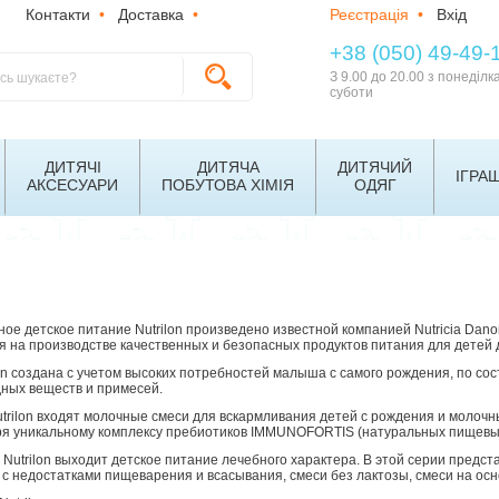
Контакти
•
Доставка
•
Реєстрація
•
Вхід
+38 (050) 49-49-
З 9.00 до 20.00 з понеділк
суботи
ДИТЯЧІ
ДИТЯЧА
ДИТЯЧИЙ
ІГРА
АКСЕСУАРИ
ПОБУТОВА ХІМІЯ
ОДЯГ
ое детское питание Nutrilon произведено известной компанией Nutricia Danone
 на производстве качественных и безопасных продуктов питания для детей д
on создана с учетом высоких потребностей малыша с самого рождения, по сос
дных веществ и примесей.
trilon входят молочные смеси для вскармливания детей с рождения и молоч
я уникальному комплексу пребиотиков IMMUNOFORTIS (натуральных пищевых
 Nutrilon выходит детское питание лечебного характера. В этой серии пре
 с недостатками пищеварения и всасывания, смеси без лактозы, смеси на осн