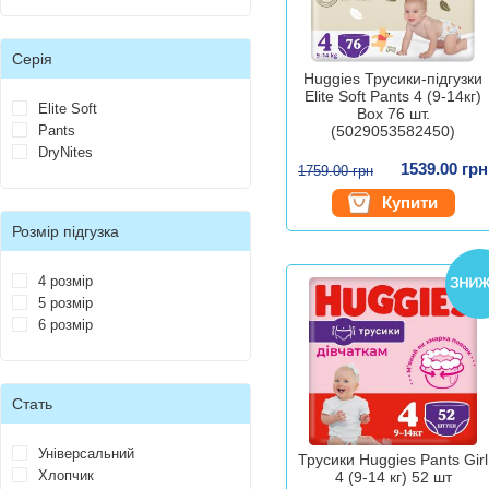
Серія
Huggies Трусики-підгузки
Elite Soft Pants 4 (9-14кг)
Elite Soft
Box 76 шт.
Pants
(5029053582450)
DryNites
1539.00 грн
1759.00 грн
Купити
Розмір підгузка
4 розмір
5 розмір
6 розмір
Стать
Універсальний
Трусики Huggies Pants Girl
Хлопчик
4 (9-14 кг) 52 шт