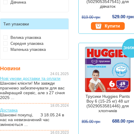
(5029053547541) для
Дівчинка
дівчаток
529.00 грн
819.00 грн
Тип упаковки
Купити
Велика упаковка
Середня упаковка
Маленька упаковка
Новини
24.01.2025
Нові умови доставки та оплати
Шановні клієнти! Ми завжди
прагнемо забезпечувати для вас
найкращий сервіс, але з 27 січня
Трусики Huggies Pants
2025 ...
Boy 6 (15-25 кг) 48 шт
18.05.2024
(5029053581446) для
Доставка
хлопчиків
Шановні покупці, З 18.05.24 в
нас на невизначений час
688.00 грн
895.00 грн
змінюються ...
16.03.2023