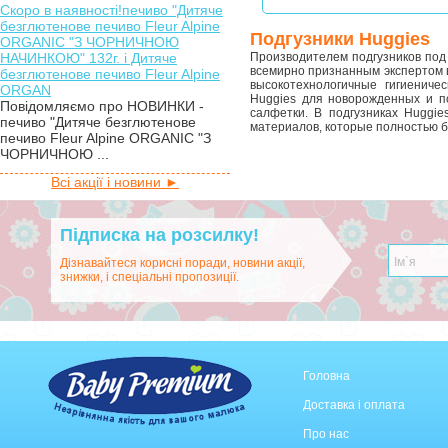
Скоро в наявності!печиво "Дитяче
безглютенове печиво Fleur Alpine
Подгузники
Huggies
ORGANIC "З ЧОРНИЧНОЮ
НАЧИНКОЮ" 132г. і Дитяче
Производителем подгузников под 
всемирно признанным экспертом в
безглютенове печиво Fleur Alpine
высокотехнологичные гигиениче
ORGAN
Huggies для новорожденных и п
Повідомляємо про НОВИНКИ -
салфетки. В подгузниках Huggie
печиво "Дитяче безглютенове
материалов, которые полностью 
печиво Fleur Alpine ORGANIC "З
ЧОРНИЧНОЮ ...
Всі акції і новини ►
Підписка на розсилку!
Дізнавайтеся корисні поради, новини акції,
знижки, і спеціальні пропозиції.
Головна
Доставка і оплата
Про нас