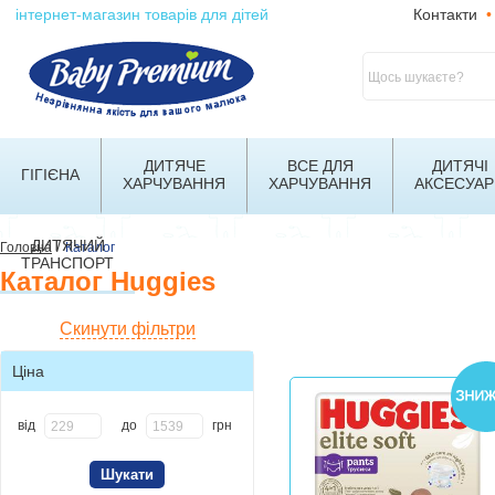
інтернет-магазин товарів для дітей
Контакти
•
ДИТЯЧЕ
ВСЕ ДЛЯ
ДИТЯЧІ
ГІГІЄНА
ХАРЧУВАННЯ
ХАРЧУВАННЯ
АКСЕСУАР
ДИТЯЧИЙ
/
Головна
Каталог
ТРАНСПОРТ
Каталог Huggies
Скинути фільтри
Ціна
від
до
грн