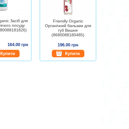
ganic Засіб для
Friendly Organic
тячого посуду
Органічний бальзам для
680088181826)
губ Вишня
(8680088180485)
164.00 грн
196.00 грн
Купити
Купити