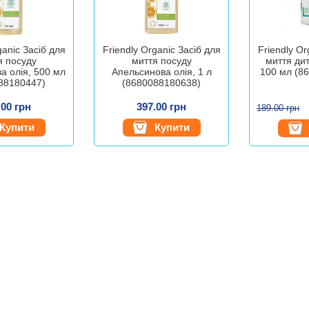
ganic Засіб для
Friendly Organic Засіб для
Friendly Or
я посуду
миття посуду
миття ди
а олія, 500 мл
Апельсинова олія, 1 л
100 мл (8
88180447)
(8680088180638)
.00 грн
397.00 грн
189.00 грн
Купити
Купити