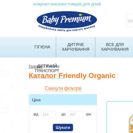
інтернет-магазин товарів для дітей
ДИТЯЧЕ
ВСЕ ДЛЯ
ГІГІЄНА
ХАРЧУВАННЯ
ХАРЧУВАННЯ
ДИТЯЧИЙ
/
Головна
Каталог
ТРАНСПОРТ
Каталог Friendly Organic
Скинути фільтри
Ціна
від
до
грн