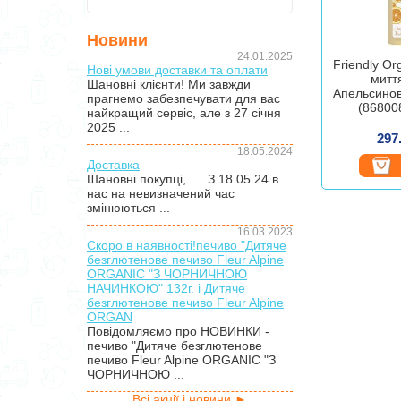
Новини
24.01.2025
Friendly Or
Нові умови доставки та оплати
митт
Шановні клієнти! Ми завжди
Апельсинов
прагнемо забезпечувати для вас
(86800
найкращий сервіс, але з 27 січня
2025 ...
297
18.05.2024
Доставка
Шановні покупці, З 18.05.24 в
нас на невизначений час
змінюються ...
16.03.2023
Скоро в наявності!печиво "Дитяче
безглютенове печиво Fleur Alpine
ORGANIC "З ЧОРНИЧНОЮ
НАЧИНКОЮ" 132г. і Дитяче
безглютенове печиво Fleur Alpine
ORGAN
Повідомляємо про НОВИНКИ -
печиво "Дитяче безглютенове
печиво Fleur Alpine ORGANIC "З
ЧОРНИЧНОЮ ...
Всі акції і новини ►