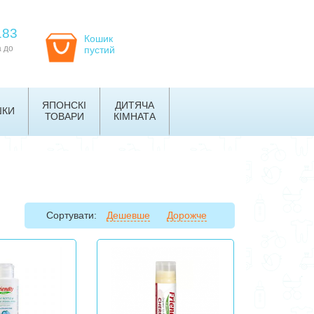
183
Кошик
а до
пустий
ЯПОНСКІ
ДИТЯЧА
ШКИ
ТОВАРИ
КІМНАТА
Сортувати:
Дешевше
Дорожче