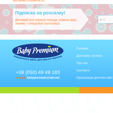
Підписка на розсилку!
Дізнавайтеся корисні поради, новини акції,
знижки, і спеціальні пропозиції.
Головна
Доставка і оплата
Про нас
Контакти
+38 (050) 49 49 183
e-mail:
babypremium@ukr.net
Організація дитячих свят