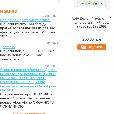
Новини
24.01.2025
Naty Вологий туалетний
Нові умови доставки та оплати
папір органічний, 56шт
Шановні клієнти! Ми завжди
(7330933177269)
прагнемо забезпечувати для вас
найкращий сервіс, але з 27 січня
2025 ...
250.00 грн
18.05.2024
Доставка
Купити
Шановні покупці, З 18.05.24 в
нас на невизначений час
змінюються ...
16.03.2023
Скоро в наявності!печиво "Дитяче
безглютенове печиво Fleur Alpine
ORGANIC "З ЧОРНИЧНОЮ
НАЧИНКОЮ" 132г. і Дитяче
безглютенове печиво Fleur Alpine
ORGAN
Повідомляємо про НОВИНКИ -
печиво "Дитяче безглютенове
печиво Fleur Alpine ORGANIC "З
ЧОРНИЧНОЮ ...
Всі акції і новини ►