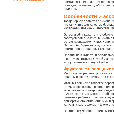
немаловажным является продавец. 
попадается немного добросовестн
подделку.
Особенности и асс
Товар Гербер славится применени
низкая, учитывая качество бренда
интернет-магазине «BabyPremium»
Gerber любят даже те, кто обычн
советуем вам обратить внимание н
аспектах она даже лучше. Наприме
Gerber. Это будет гораздо лучше,
применению особенных технологи
Правильно выбирать и покупать е
а послушав отзывы друзей и знак
ассортимент продукции Gerber.
Фруктовые и овощные 
Многие доктора советуют начинат
ребенку овощи и фрукты, так как
Итак, вы решили в качестве перво
чтобы консистенция овощей или фр
качестве первой «взрослой» еды к
Лучше всего знакомство с едой пр
реакцией ребенка. Если малышу о
прикорм многокомпонентными пюре
капусты с картофелем, яблоко с ч
Начиная с 6 месяцев, ребенку мож