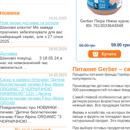
Новини
24.01.2025
Gerber Пюре Ніжне курча
Нові умови доставки та оплати
80г 7613033644948
Шановні клієнти! Ми завжди
прагнемо забезпечувати для вас
найкращий сервіс, але з 27 січня
2025 ...
59.00 грн
69.00 грн
18.05.2024
Доставка
Купити
Шановні покупці, З 18.05.24 в
нас на невизначений час
змінюються ...
Питание Gerber – с
Продукты питания бренда Гербер 
16.03.2023
популярность.
Скоро в наявності!печиво "Дитяче
безглютенове печиво Fleur Alpine
Производство детских готовых пр
ORGANIC "З ЧОРНИЧНОЮ
500 разновидностей готовых блюд 
НАЧИНКОЮ" 132г. і Дитяче
Самой главной особенностью детс
безглютенове печиво Fleur Alpine
детишек разных возрастных катег
ORGAN
нежный вкус. Вся продукция Gerbe
Повідомляємо про НОВИНКИ -
печиво "Дитяче безглютенове
Фермы и хозяйства, на которых б
печиво Fleur Alpine ORGANIC "З
овощи и фрукты не попадают выхло
натуральный продукт. Это подтве
ЧОРНИЧНОЮ ...
При выборе готовых продуктов пит
Всі акції і новини ►