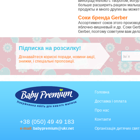
виноград-яблоко с творогом, йогу
больше расширить рацион малыша п
продукты и много других вы може
Соки бренда Gerber
Ассортимент соков этого произво
яблочно-вишневый и др. Соки Ger
Gerber, поэтому советуем вам дел
Підписка на розсилку!
Дізнавайтеся корисні поради, новини акції,
знижки, і спеціальні пропозиції.
Головна
Доставка і оплата
Про нас
Контакти
+38 (050) 49 49 183
e-mail:
babypremium@ukr.net
Організація дитячих свят