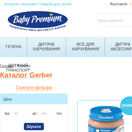
інтернет-магазин товарів для дітей
Контакти
•
ДИТЯЧЕ
ВСЕ ДЛЯ
ДИТЯЧІ
ГІГІЄНА
ХАРЧУВАННЯ
ХАРЧУВАННЯ
АКСЕСУАР
ДИТЯЧИЙ
/
Головна
Каталог
ТРАНСПОРТ
Каталог Gerber
Скинути фільтри
Ціна
від
до
грн