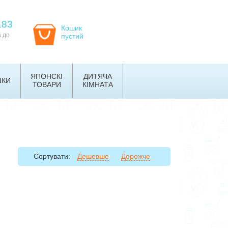
183
Кошик
а до
пустий
ЯПОНСКІ
ДИТЯЧА
ШКИ
ТОВАРИ
КІМНАТА
Сортувати:
Дешевше
Дорожче