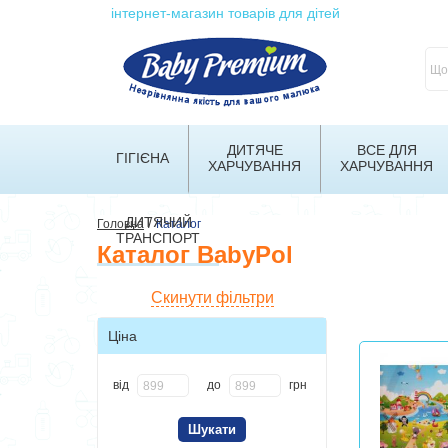
інтернет-магазин товарів для дітей
ДИТЯЧЕ
ВСЕ ДЛЯ
ГІГІЄНА
ХАРЧУВАННЯ
ХАРЧУВАННЯ
ДИТЯЧИЙ
/
Головна
Каталог
ТРАНСПОРТ
Каталог BabyPol
Скинути фільтри
Ціна
від
до
грн