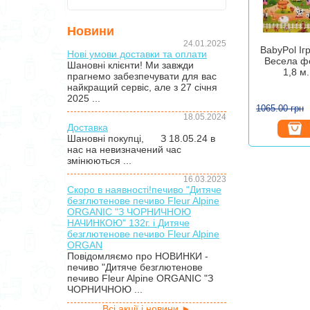
Новини
24.01.2025
BabyPol Іг
Нові умови доставки та оплати
Весела фе
Шановні клієнти! Ми завжди
1,8 м.
прагнемо забезпечувати для вас
найкращий сервіс, але з 27 січня
2025 ...
1065.00 грн
18.05.2024
Доставка
Шановні покупці, З 18.05.24 в
нас на невизначений час
змінюються ...
16.03.2023
Скоро в наявності!печиво "Дитяче
безглютенове печиво Fleur Alpine
ORGANIC "З ЧОРНИЧНОЮ
НАЧИНКОЮ" 132г. і Дитяче
безглютенове печиво Fleur Alpine
ORGAN
Повідомляємо про НОВИНКИ -
печиво "Дитяче безглютенове
печиво Fleur Alpine ORGANIC "З
ЧОРНИЧНОЮ ...
Всі акції і новини ►