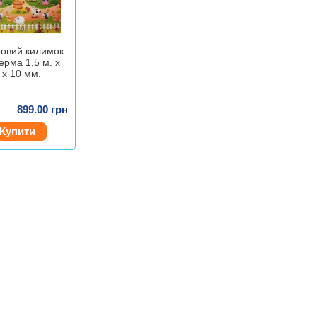
ровий килимок
рма 1,5 м. х
 х 10 мм.
899.00 грн
Купити