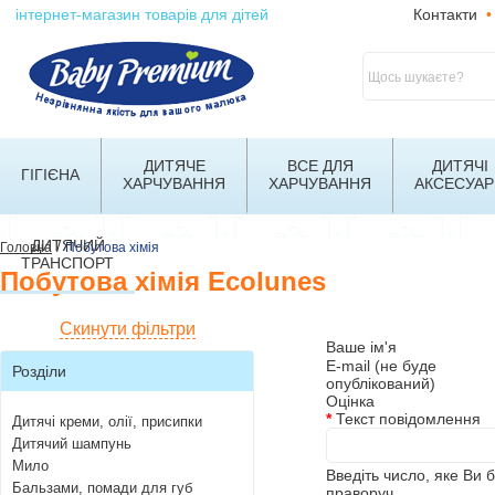
інтернет-магазин товарів для дітей
Контакти
•
ДИТЯЧЕ
ВСЕ ДЛЯ
ДИТЯЧІ
ГІГІЄНА
ХАРЧУВАННЯ
ХАРЧУВАННЯ
АКСЕСУАР
ДИТЯЧИЙ
/
Головна
Побутова хімія
ТРАНСПОРТ
Побутова хімія Ecolunes
Скинути фільтри
Ваше ім'я
E-mail (не буде
Розділи
опублікований)
Оцінка
*
Текст повідомлення
Дитячі креми, олії, присипки
Дитячий шампунь
Мило
Введіть число, яке Ви 
Бальзами, помади для губ
праворуч