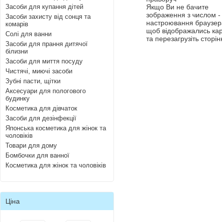
Засоби для купання дітей
Якщо Ви не бачите
зображення з числом - 
Засоби захисту від сонця та
настроювання браузера
комарів
щоб відображались ка
Солі для ванни
та перезагрузіть сторін
Засоби для прання дитячої
білизни
Засоби для миття посуду
Чистячі, миючі засоби
Зубні пасти, щітки
Аксесуари для пологового
будинку
Косметика для дівчаток
Засоби для дезінфекції
Японська косметика для жінок та
чоловіків
Товари для дому
Бомбочки для ванної
Косметика для жінок та чоловіків
Ціна