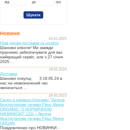
від
до
грн
Новини
24.01.2025
Нові умови доставки та оплати
Шановні клієнти! Ми завжди
прагнемо забезпечувати для вас
найкращий сервіс, але з 27 січня
2025 ...
18.05.2024
Доставка
Шановні покупці, З 18.05.24 в
нас на невизначений час
змінюються ...
16.03.2023
Скоро в наявності!печиво "Дитяче
безглютенове печиво Fleur Alpine
ORGANIC "З ЧОРНИЧНОЮ
НАЧИНКОЮ" 132г. і Дитяче
безглютенове печиво Fleur Alpine
ORGAN
Повідомляємо про НОВИНКИ -