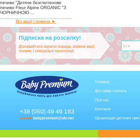
печиво "Дитяче безглютенове
печиво Fleur Alpine ORGANIC "З
ЧОРНИЧНОЮ ...
Всі акції і новини ►
Підписка на розсилку!
Дізнавайтеся корисні поради, новини акції,
знижки, і спеціальні пропозиції.
Головна
Доставка і оплата
Про нас
Контакти
+38 (050) 49 49 183
e-mail:
babypremium@ukr.net
Організація дитячих свят