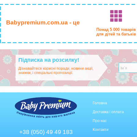
Babypremium.com.ua - це
Понад 5 000 товарів
для дітей та батьків
Підписка на розсилку!
Дізнавайтеся корисні поради, новини акції,
знижки, і спеціальні пропозиції.
Головна
Доставка і оплата
Про нас
Контакти
+38 (050) 49 49 183