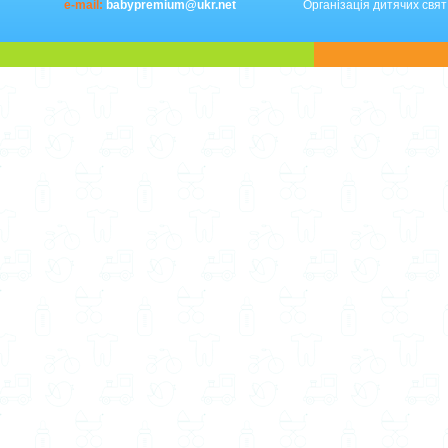
e-mail:
babypremium@ukr.net
Організація дитячих свят