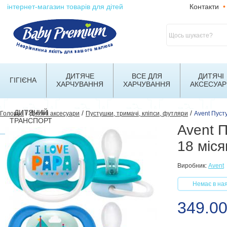
інтернет-магазин товарів для дітей
Контакти
•
ДИТЯЧЕ
ВСЕ ДЛЯ
ДИТЯЧІ
ГІГІЄНА
ХАРЧУВАННЯ
ХАРЧУВАННЯ
АКСЕСУАР
ДИТЯЧИЙ
/
/
/
Головна
Дитячі аксесуари
Пустушки, тримачі, кліпси, футляри
Avent Пусту
ТРАНСПОРТ
Avent П
18 міс
Виробник:
Avent
Немає в ная
349.0