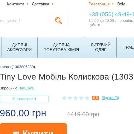
Контакти
•
Доставка
•
Реєстрація
•
Вхід
+38 (050) 49-49-
З 9.00 до 20.00 з понеділк
суботи
ДИТЯЧІ
ДИТЯЧА
ДИТЯЧИЙ
ІГРА
АКСЕСУАРИ
ПОБУТОВА ХІМІЯ
ОДЯГ
лискова (1303806830)
Tiny Love Мобіль Колискова (130
Виробник:
Tiny Love
0,0
Відгуки (0)
Є в наявності
960.00 грн
1419.00
грн
Купити