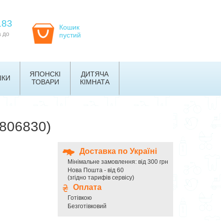
183
Кошик
а до
пустий
ЯПОНСКІ
ДИТЯЧА
ШКИ
ТОВАРИ
КІМНАТА
3806830)
Доставка по Україні
Мінімальне замовлення: від 300 грн
Нова Пошта - від 60
(згідно тарифів сервісу)
Оплата
Готівкою
Безготівковий