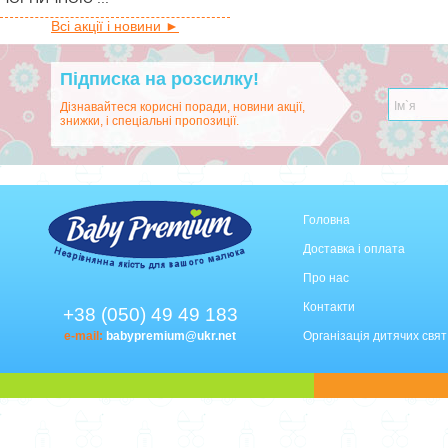
Всі акції і новини ►
Підписка на розсилку!
Дізнавайтеся корисні поради, новини акції,
знижки, і спеціальні пропозиції.
Головна
Доставка і оплата
Про нас
Контакти
+38 (050) 49 49 183
e-mail:
babypremium@ukr.net
Організація дитячих свят