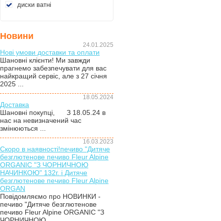
диски ватні
Новини
24.01.2025
Нові умови доставки та оплати
Шановні клієнти! Ми завжди
прагнемо забезпечувати для вас
найкращий сервіс, але з 27 січня
2025 ...
18.05.2024
Доставка
Шановні покупці, З 18.05.24 в
нас на невизначений час
змінюються ...
16.03.2023
Скоро в наявності!печиво "Дитяче
безглютенове печиво Fleur Alpine
ORGANIC "З ЧОРНИЧНОЮ
НАЧИНКОЮ" 132г. і Дитяче
безглютенове печиво Fleur Alpine
ORGAN
Повідомляємо про НОВИНКИ -
печиво "Дитяче безглютенове
печиво Fleur Alpine ORGANIC "З
ЧОРНИЧНОЮ ...