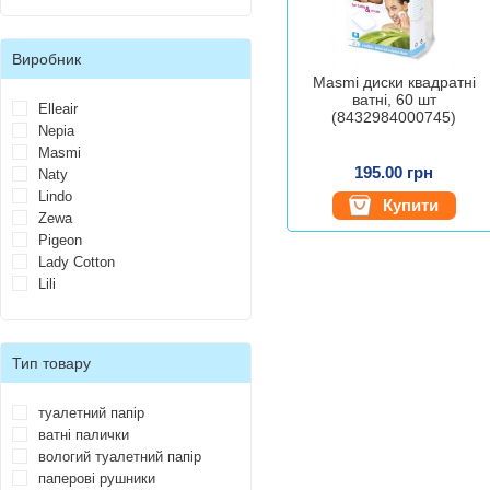
Виробник
Masmi диски квадратні
ватні, 60 шт
Elleair
(8432984000745)
Nepia
Masmi
195.00 грн
Naty
Lindo
Купити
Zewa
Pigeon
Lady Cotton
Lili
Тип товару
туалетний папір
ватні палички
вологий туалетний папір
паперові рушники