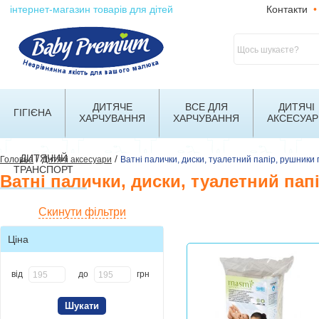
інтернет-магазин товарів для дітей
Контакти
•
ДИТЯЧЕ
ВСЕ ДЛЯ
ДИТЯЧІ
ГІГІЄНА
ХАРЧУВАННЯ
ХАРЧУВАННЯ
АКСЕСУАР
ДИТЯЧИЙ
/
/
Головна
Дитячі аксесуари
Ватні палички, диски, туалетний папір, рушники
ТРАНСПОРТ
Ватні палички, диски, туалетний пап
Скинути фільтри
Ціна
від
до
грн