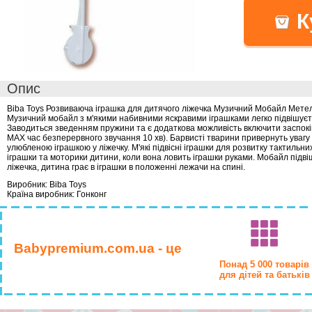
К
Опис
Biba Toys Розвиваюча іграшка для дитячого ліжечка Музичний Мобайл Мет
Музичний мобайл з м'якими набивними яскравими іграшками легко підвішуєт
Заводиться зведенням пружини та є додаткова можливість включити заспокій
MAX час безперервного звучання 10 хв). Барвисті тварини привернуть увагу
улюбленою іграшкою у ліжечку. М'які підвісні іграшки для розвитку тактильних
іграшки та моторики дитини, коли вона ловить іграшки руками. Мобайл підві
ліжечка, дитина грає в іграшки в положенні лежачи на спині.
Виробник: Biba Toys
Країна виробник: Гонконг
Babypremium.com.ua - це
Понад 5 000 товарів
для дітей та батьків