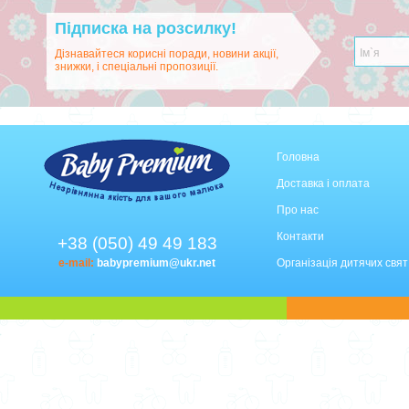
Підписка на розсилку!
Дізнавайтеся корисні поради, новини акції,
знижки, і спеціальні пропозиції.
Головна
Доставка і оплата
Про нас
Контакти
+38 (050) 49 49 183
e-mail:
babypremium@ukr.net
Організація дитячих свят