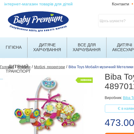
інтернет-магазин товарів для дітей
Контакти
•
ДИТЯЧЕ
ВСЕ ДЛЯ
ДИТЯЧІ
ГІГІЄНА
ХАРЧУВАННЯ
ХАРЧУВАННЯ
АКСЕСУАР
ДИТЯЧИЙ
/
/
/
Головна
Іграшки
Мобілі, проектори
Biba Toys Мобайл музичний Метелик
ТРАНСПОРТ
Biba T
489701
Виробник:
Biba T
Є в наявн
473.0