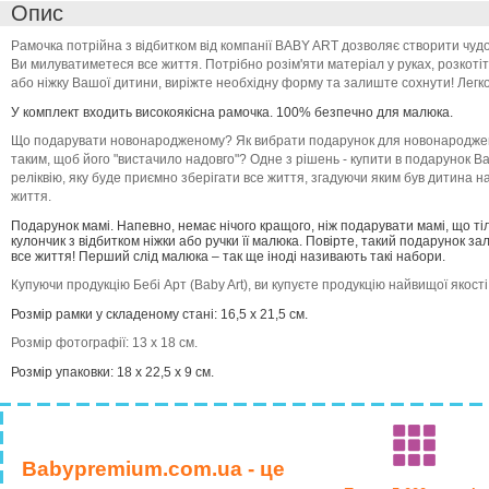
Опис
Рамочка потрійна з відбитком від компанії BABY ART дозволяє створити чудо
Ви милуватиметеся все життя. Потрібно розім'яти матеріал у руках, розкотіт
або ніжку Вашої дитини, виріжте необхідну форму та залиште сохнути! Легко
У комплект входить високоякісна рамочка. 100% безпечно для малюка.
Що подарувати новонародженому? Як вибрати подарунок для новонароджен
таким, щоб його "вистачило надовго"? Одне з рішень - купити в подарунок B
реліквію, яку буде приємно зберігати все життя, згадуючи яким був дитина н
життя.
Подарунок мамі. Напевно, немає нічого кращого, ніж подарувати мамі, що ті
кулончик з відбитком ніжки або ручки її малюка. Повірте, такий подарунок з
все життя! Перший слід малюка – так ще іноді називають такі набори.
Купуючи продукцію Бебі Арт (Baby Art), ви купуєте продукцію найвищої якості 
Розмір рамки у складеному стані: 16,5 х 21,5 см.
Розмір фотографії: 13 х 18 см.
Розмір упаковки: 18 х 22,5 х 9 см.
Babypremium.com.ua - це