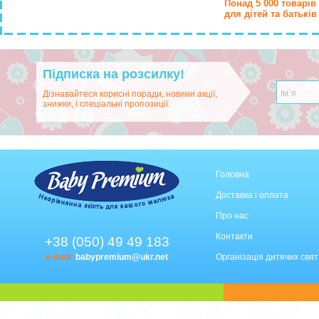
Понад 5 000 товарів
для дітей та батьків
Підписка на розсилку!
Дізнавайтеся корисні поради, новини акції,
знижки, і спеціальні пропозиції.
Головна
Доставка і оплата
Про нас
Контакти
+38 (050) 49 49 183
e-mail:
babypremium@ukr.net
Організація дитячих свят