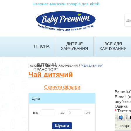
інтернет-магазин товарів для дітей
ДИТЯЧЕ
ВСЕ ДЛЯ
ГІГІЄНА
ХАРЧУВАННЯ
ХАРЧУВАННЯ
ДИТЯЧИЙ
/
/
Головна
Дитяче харчування
Чай дитячий
ТРАНСПОРТ
Чай дитячий
Скинути фільтри
Ваше ім
E-mail (
Ціна
опублік
Оцінка
*
Текст 
від
до
грн
Шрифт