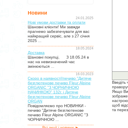
Новини
24.01.2025
Нові умови доставки та оплати
Шановні клієнти! Ми завжди
прагнемо забезпечувати для вас
найкращий сервіс, але з 27 січня
2025 ...
18.05.2024
Доставка
Шановні покупці, З 18.05.24 в
нас на невизначений час
змінюються ...
16.03.2023
Скоро в наявності!печиво "Дитяче
Введіть 
безглютенове печиво Fleur Alpine
правору
ORGANIC "З ЧОРНИЧНОЮ
Якщо Ви
НАЧИНКОЮ" 132г. і Дитяче
зображен
безглютенове печиво Fleur Alpine
настрою
ORGAN
щоб від
Повідомляємо про НОВИНКИ -
та перез
печиво "Дитяче безглютенове
печиво Fleur Alpine ORGANIC "З
ЧОРНИЧНОЮ ...
Всі акції і новини ►