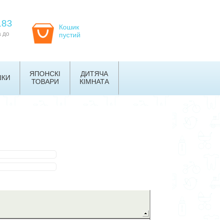
183
Кошик
а до
пустий
ЯПОНСКІ
ДИТЯЧА
ШКИ
ТОВАРИ
КІМНАТА