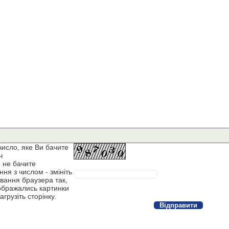
число, яке Ви бачите
ч
 не бачите
ня з числом - змініть
вання браузера так,
ображались картинки
агрузіть сторінку.