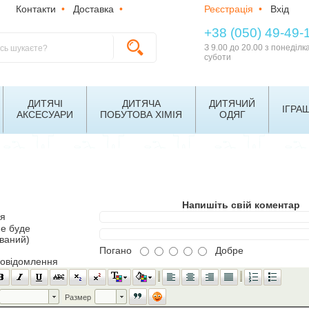
Контакти
•
Доставка
•
Реєстрація
•
Вхід
+38 (050) 49-49-
З 9.00 до 20.00 з понеділк
суботи
ДИТЯЧІ
ДИТЯЧА
ДИТЯЧИЙ
ІГРА
АКСЕСУАРИ
ПОБУТОВА ХІМІЯ
ОДЯГ
Напишіть свій коментар
'я
не буде
ований)
Погано
Добре
повідомлення
Шрифт
Размер
Размер